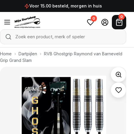
Ga naar de inhoud
Voor 15.00 besteld, morgen in huis
0
0
Zoek een product, merk of speler
Zoeken
Home
›
Dartpijlen
›
RVB Ghostgrip Raymond van Barneveld
Grip Grand Slam