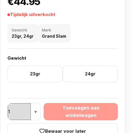
€
44.95
Tijdelijk uitverkocht
Gewicht
Merk
23gr, 24gr
Grand Slam
Gewicht
23gr
24gr
RVB Ghostgrip Raymond van Barneveld Grip Grand Sla
Toevoegen aan
winkelwagen
Bewaar voor later