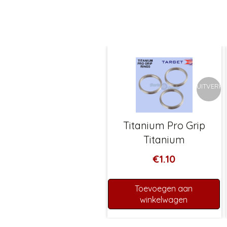
UITVERK
Titanium Pro Grip
Titanium
€
1.10
Toevoegen aan
winkelwagen