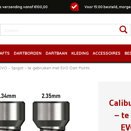
s verzending vanaf €100,00
Voor 15:00 besteld, morgen
AFTS
DARTBORDEN
DARTBAAN
KLEDING
ACCESSOIRES
BE
EVO – Spigot – te gebruiken met EVO Dart Points
Calib
– te
EV