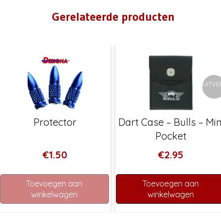
Gerelateerde producten
OCHT
UITV
Protector
Dart Case – Bulls – Min
Pocket
€
1.50
€
2.95
Toevoegen aan
Toevoegen aan
winkelwagen
winkelwagen