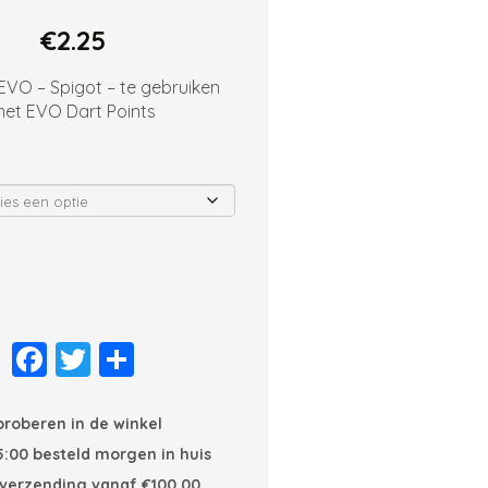
€
2.25
EVO – Spigot – te gebruiken
et EVO Dart Points
n
Facebook
Twitter
Delen
 proberen in de winkel
en
5:00 besteld morgen in huis
 verzending vanaf €100,00