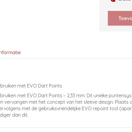
Dart
Points
aantal
Toevo
informatie
ebruiken met EVO Dart Points
ebruiken met EVO Dart Points – 2,33 mm. Dit unieke puntens
en vervangen met het concept van het sleeve design. Plaats 
ervolgens met de gebruiksvriendelijke EVO repoint tool (apar
iger dan dit.