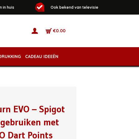
 in huis
Ook bekend van televisie
€
0.00
DRUKKING
CADEAU IDEEËN
urn EVO – Spigot
 gebruiken met
O Dart Points