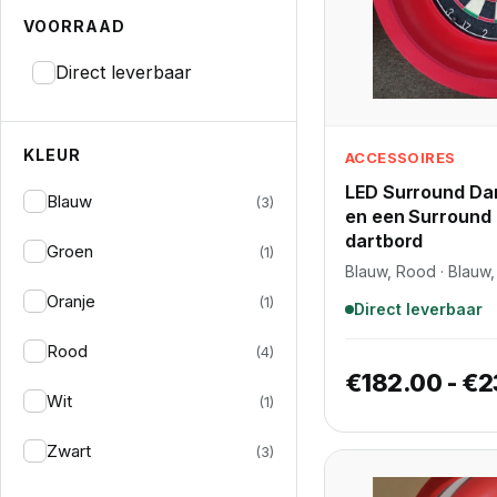
VOORRAAD
Direct leverbaar
KLEUR
ACCESSOIRES
LED Surround Dar
Blauw
(3)
en een Surround 
dartbord
Groen
(1)
Blauw, Rood · Blauw
Oranje
(1)
Direct leverbaar
Rood
(4)
€
182.00
-
€
2
Wit
(1)
Zwart
(3)