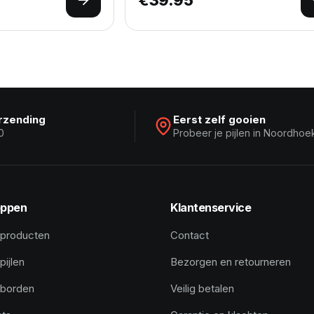
Opties selecteren
erzending
Eerst zelf gooien
0
Probeer je pijlen in Noordhoe
ppen
Klantenservice
 producten
Contact
pijlen
Bezorgen en retourneren
tborden
Veilig betalen