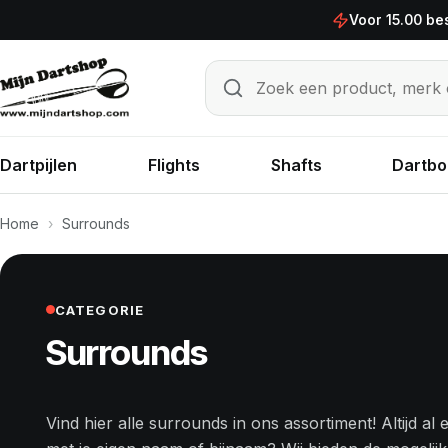
Ga naar de inhoud
Voor 15.00 be
Zoek een product, merk of sp
Zoeken
Dartpijlen
Flights
Shafts
Dartbo
Home
›
Surrounds
CATEGORIE
Surrounds
Vind hier alle surrounds in ons assortiment! Altijd a