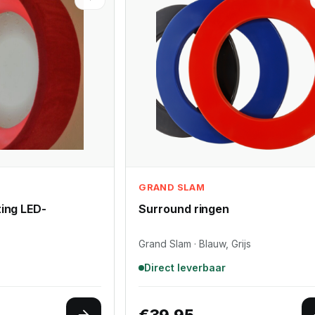
GRAND SLAM
ting LED-
Surround ringen
Grand Slam · Blauw, Grijs
Direct leverbaar
€
39.95