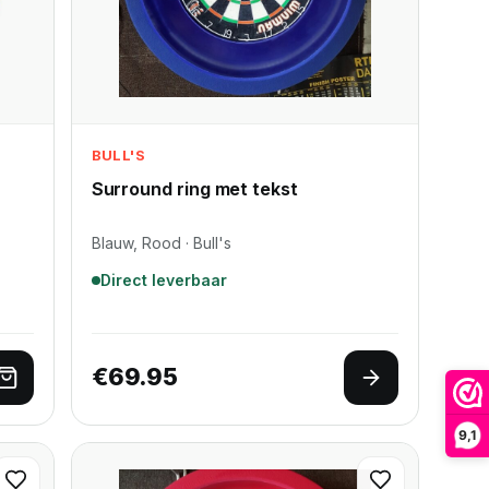
BULL'S
Surround ring met tekst
Blauw, Rood · Bull's
Direct leverbaar
€
69.95
Lees verder
Opties selec
9,1