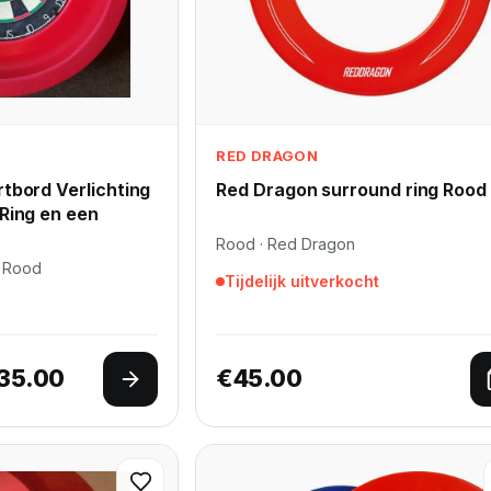
RED DRAGON
tbord Verlichting
Red Dragon surround ring Rood
Ring en een
Rood · Red Dragon
, Rood
Tijdelijk uitverkocht
Prijsklasse: €182.00 tot €235.00
35.00
€
45.00
Opties selecteren