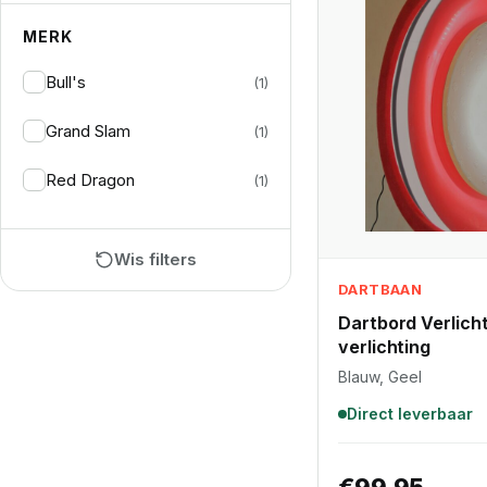
MERK
Bull's
(1)
Grand Slam
(1)
Red Dragon
(1)
Wis filters
DARTBAAN
Dartbord Verlich
verlichting
Blauw, Geel
Direct leverbaar
€
99.95