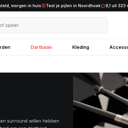
steld, morgen in huis
Test je pijlen in Noordhoek
9,1 uit 323
eler
rden
Dartbaan
Kleding
Accesso
l een surround willen hebben