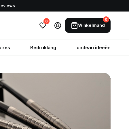
 reviews
0
0
Winkelmand
ires
Bedrukking
cadeau ideeën