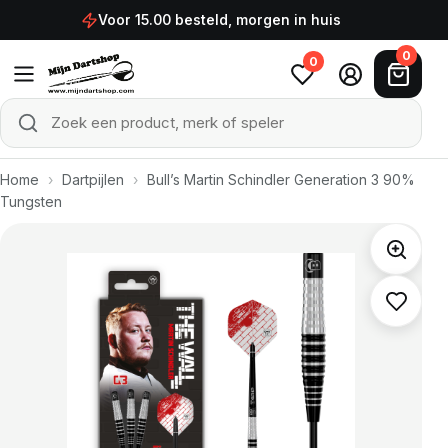
Ga naar de inhoud
Voor 15.00 besteld, morgen in huis
0
0
Zoek een product, merk of speler
Zoeken
Home
›
Dartpijlen
›
Bull’s Martin Schindler Generation 3 90%
Tungsten