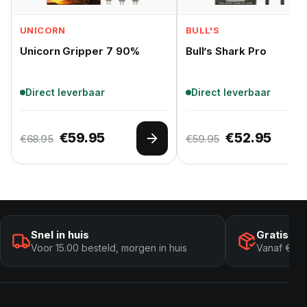
UNICORN
BULL'S
Unicorn Gripper 7 90%
Bull’s Shark Pro
Direct leverbaar
Direct leverbaar
Oorspronkelijke prijs was: €68.95.
Huidige prijs is: €59.95.
Oorspronkelij
Huidig
€
59.95
€
52.95
€
68.95
€
59.95
Opties selecteren
Snel in huis
Gratis ve
Voor 15.00 besteld, morgen in huis
Vanaf € 10