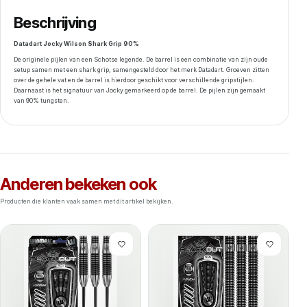
Beschrijving
Datadart Jocky Wilson Shark Grip 90%
De originele pijlen van een Schotse legende. De barrel is een combinatie van zijn oude
setup samen met een shark grip, samengesteld door het merk Datadart. Groeven zitten
over de gehele vat en de barrel is hierdoor geschikt voor verschillende gripstijlen.
Daarnaast is het signatuur van Jocky gemarkeerd op de barrel. De pijlen zijn gemaakt
van 90% tungsten.
Anderen bekeken ook
Producten die klanten vaak samen met dit artikel bekijken.