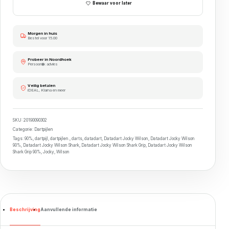
Bewaar voor later
Morgen in huis
Bestel voor 15.00
Probeer in Noordhoek
Persoonlijk advies
Veilig betalen
iDEAL, Klarna en meer
SKU:
20190090302
Categorie:
Dartpijlen
Tags:
90%
,
dartpijl
,
dartpijlen.
,
darts
,
datadart
,
Datadart Jocky Wilson
,
Datadart Jocky Wilson
90%
,
Datadart Jocky Wilson Shark
,
Datadart Jocky Wilson Shark Grip
,
Datadart Jocky Wilson
Shark Grip 90%
,
Jocky
,
Wilson
Beschrijving
Aanvullende informatie