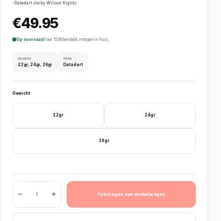
-Datadart Jocky Wilson flights
€
49.95
Op voorraad
Voor 15.00 besteld, morgen in huis
Gewicht
Merk
22gr, 24gr, 26gr
Datadart
Gewicht
22gr
24gr
26gr
Datadart Jocky Wilson Shark Grip 90% aantal
Toevoegen aan winkelwagen