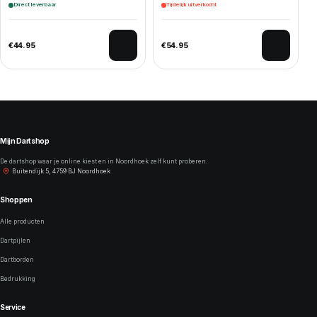
Direct leverbaar
Tijdelijk uitverkocht
€
44.95
€
54.95
Mijn Dartshop
De dartshop waar je online kiest en in Noordhoek zelf kunt proberen.
Buitendijk 5, 4759 BJ Noordhoek
Shoppen
Alle producten
Dartpijlen
Dartborden
Bedrukking
Service