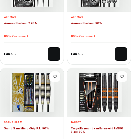
WINMAU
WINMAU
Winmau Blackout 2 90%
Winmau Blackout 90%
Tijdelijk uitverkocht
Tijdelijk uitverkocht
€
44.95
€
44.95
GRAND SLAM
TARGET
Grand Slam Micro-Grip P.L. 90%
Target Raymond van Barneveld RVB80
Black 80%