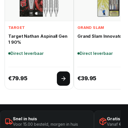
TARGET
GRAND SLAM
Target Nathan Aspinall Gen
Grand Slam Innovator 
1 90%
Direct leverbaar
Direct leverbaar
€
79.95
€
39.95
Opties selecteren
Snel in huis
Gratis ve
Voor 15.00 besteld, morgen in huis
Vanaf € 10