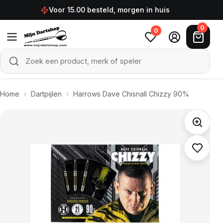
Ga naar de inhoud
Voor 15.00 besteld, morgen in huis
0
0
Zoek een product, merk of speler
Zoeken
Home
›
Dartpijlen
›
Harrows Dave Chisnall Chizzy 90%