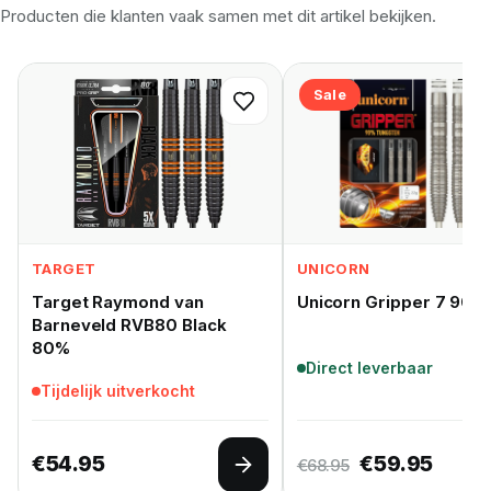
Producten die klanten vaak samen met dit artikel bekijken.
Sale
TARGET
UNICORN
Target Raymond van
Unicorn Gripper 7 90%
Barneveld RVB80 Black
80%
Direct leverbaar
Tijdelijk uitverkocht
Oorspronkelij
Huidig
€
54.95
€
59.95
€
68.95
Opties selecteren