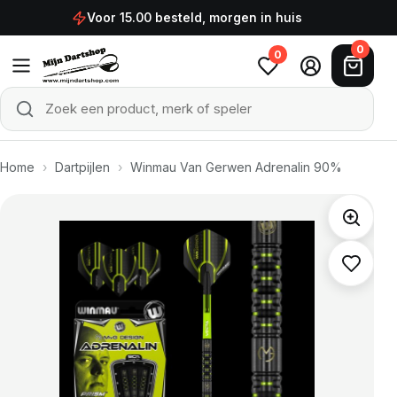
Ga naar de inhoud
Voor 15.00 besteld, morgen in huis
0
0
Zoek een product, merk of speler
Zoeken
Home
›
Dartpijlen
›
Winmau Van Gerwen Adrenalin 90%