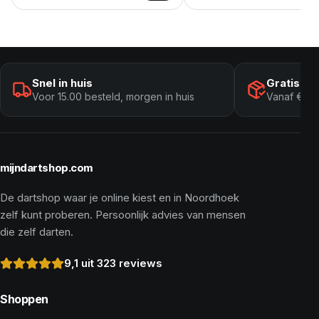
Snel in huis
Gratis ve
Voor 15.00 besteld, morgen in huis
Vanaf € 10
mijndartshop.com
De dartshop waar je online kiest en in Noordhoek
zelf kunt proberen. Persoonlijk advies van mensen
die zelf darten.
9,1 uit 323 reviews
Shoppen