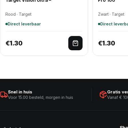
Rood · Target
Zwart · Target
Direct leverbaar
Direct leverb
€
1.30
€
1.30
Toevoegen aan winke
Snel in huis
Gratis v
Voor 15.00 besteld, morgen in huis
Vanaf € 10
Sho