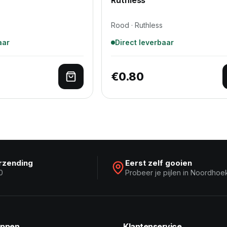
Rood · Ruthless
aar
Direct leverbaar
€
0.80
lwagen
Toevoegen aan winkelwagen
erzending
Eerst zelf gooien
0
Probeer je pijlen in Noordhoe
ppen
Klantenservice