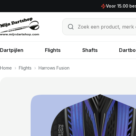
Ga naar de inhoud
Voor 15.00 be
Zoek een product, merk of sp
Zoeken
Dartpijlen
Flights
Shafts
Dartbo
Home
›
Flights
›
Harrows Fusion