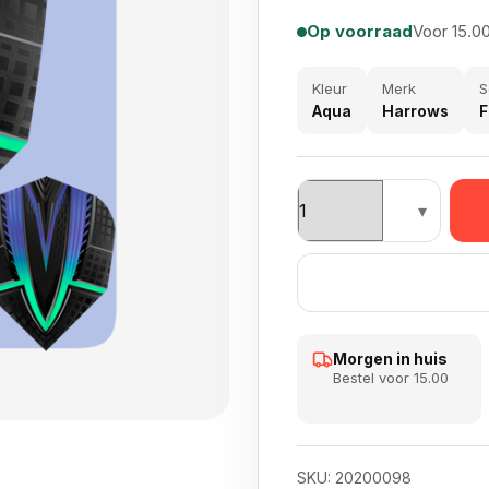
Op voorraad
Voor 15.00
Kleur
Merk
S
Aqua
Harrows
F
Harrows Fusion aantal
Morgen in huis
Bestel voor 15.00
SKU:
20200098