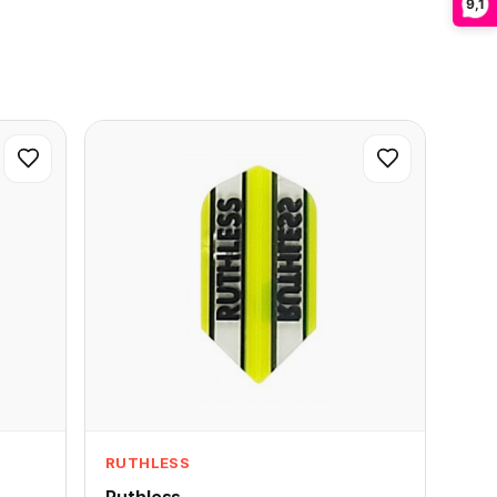
9,1
RUTHLESS
Ruthless