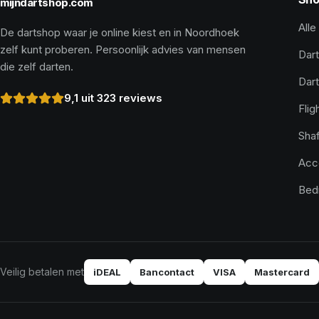
mijndartshop.com
Alle
De dartshop waar je online kiest en in Noordhoek
zelf kunt proberen. Persoonlijk advies van mensen
Dart
die zelf darten.
Dar
9,1 uit 323 reviews
Flig
Shaf
Acc
Bed
Veilig betalen met
iDEAL
Bancontact
VISA
Mastercard