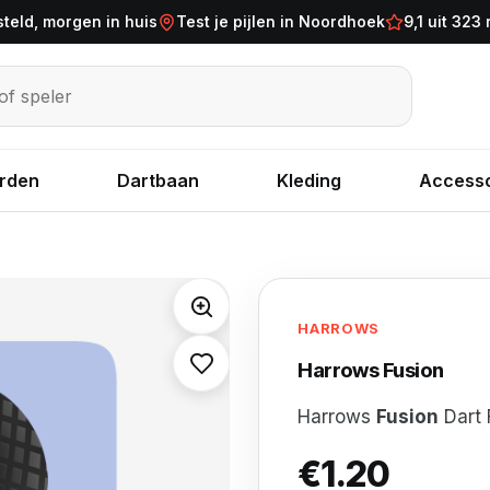
steld, morgen in huis
Test je pijlen in Noordhoek
9,1 uit 323
eler
rden
Dartbaan
Kleding
Accesso
HARROWS
Harrows Fusion
Harrows
Fusion
Dart 
€
1.20