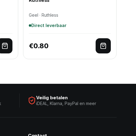
Geel · Ruthless
Direct leverbaar
€
0.80
Toevoegen aan winkelwagen
Toevoegen a
Veilig betalen
k
iDEAL, Klarna, PayPal en meer
Contact