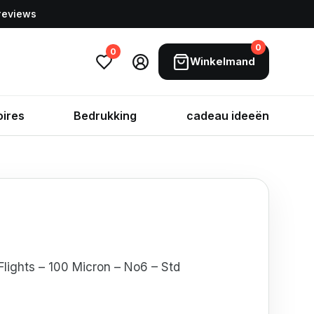
 reviews
0
0
Winkelmand
ires
Bedrukking
cadeau ideeën
Flights – 100 Micron – No6 – Std