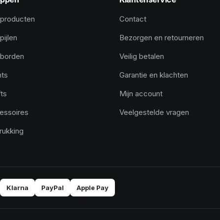
 producten
Contact
pijlen
Bezorgen en retourneren
tborden
Veilig betalen
hts
Garantie en klachten
ts
Mijn account
essoires
Veelgestelde vragen
rukking
Klarna
PayPal
Apple Pay