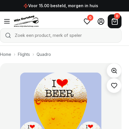
Ga naar de inhoud
Voor 15.00 besteld, morgen in huis
0
0
Zoek een product, merk of speler
Zoeken
Home
›
Flights
›
Quadro