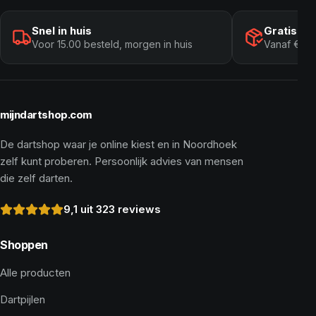
Snel in huis
Gratis ve
Voor 15.00 besteld, morgen in huis
Vanaf € 10
mijndartshop.com
De dartshop waar je online kiest en in Noordhoek
zelf kunt proberen. Persoonlijk advies van mensen
die zelf darten.
9,1 uit 323 reviews
Shoppen
Alle producten
Dartpijlen