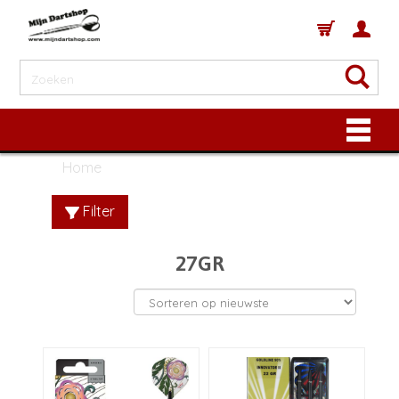
Home
Filter
27GR