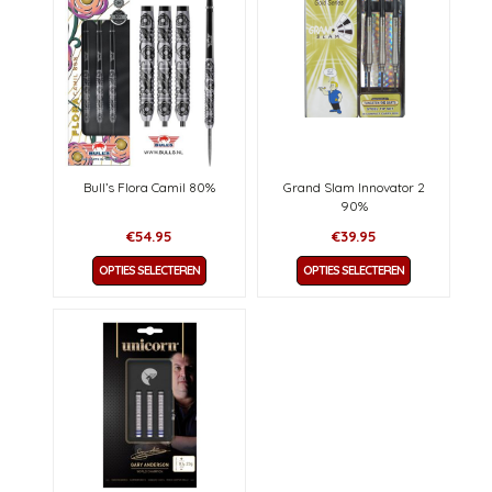
Bull’s Flora Camil 80%
Grand Slam Innovator 2
90%
€
54.95
€
39.95
Dit
Dit
OPTIES SELECTEREN
OPTIES SELECTEREN
product
product
heeft
heeft
meerdere
meerdere
variaties.
variaties.
Deze
Deze
optie
optie
kan
kan
gekozen
gekozen
worden
worden