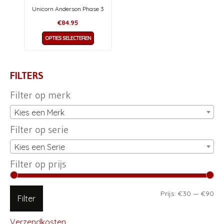
op
op
Unicorn Anderson Phase 3
de
de
€
84.95
productpagina
productp
Dit
OPTIES SELECTEREN
product
heeft
meerdere
FILTERS
variaties.
Deze
Filter op merk
optie
Kies een Merk
kan
gekozen
Filter op serie
worden
op
Kies een Serie
de
Filter op prijs
productpagina
Min
Ma
Prijs:
€30
—
€90
Filter
pri
pri
Verzendkosten