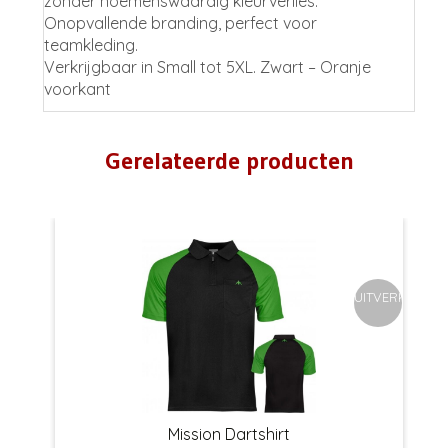
zonder noemenswaardig kleurverlies.
Onopvallende branding, perfect voor
teamkleding.
Verkrijgbaar in Small tot 5XL. Zwart – Oranje
voorkant
Gerelateerde producten
UITVERKOCHT
Mission Dartshirt