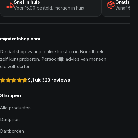
Snel in huis
Gratis ve
Voor 15.00 besteld, morgen in huis
Vanaf € 10
mijndartshop.com
De dartshop waar je online kiest en in Noordhoek
zelf kunt proberen. Persoonlijk advies van mensen
die zelf darten.
9,1 uit 323 reviews
Shoppen
Alle producten
Dartpijlen
Dartborden