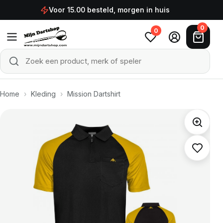
Ga naar de inhoud
Voor 15.00 besteld, morgen in huis
0
0
Zoek een product, merk of speler
Zoeken
Home
›
Kleding
›
Mission Dartshirt