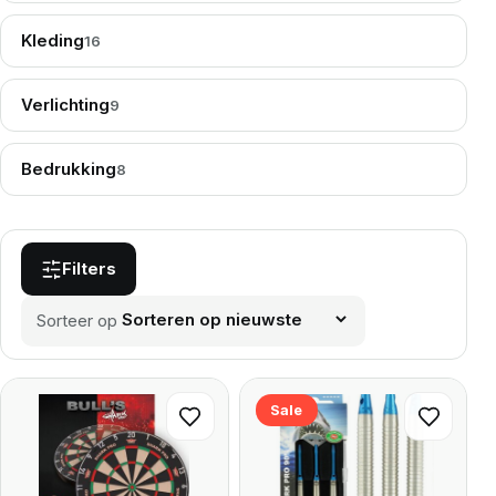
Kleding
16
Verlichting
9
Bedrukking
8
Filters
Sorteer op
Sale