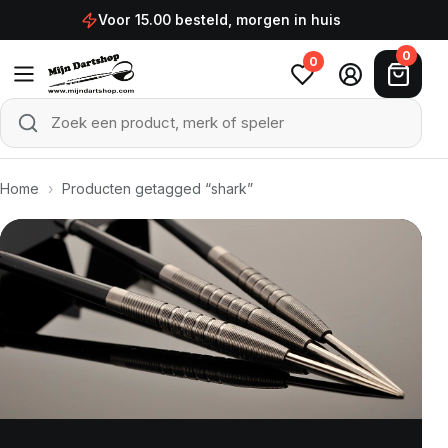
Ga naar de inhoud
Voor 15.00 besteld, morgen in huis
0
0
Zoek een product, merk of speler
Zoeken
Home
›
Producten getagged “shark”