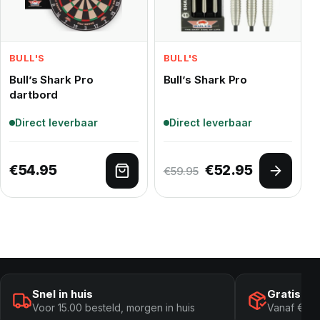
BULL'S
BULL'S
Bull’s Shark Pro
Bull’s Shark Pro
dartbord
Direct leverbaar
Direct leverbaar
Oorspronkelijke p
Huidige pri
€
54.95
€
52.95
€
59.95
Toevoegen aan winkelwagen
Opties 
Snel in huis
Gratis ve
Voor 15.00 besteld, morgen in huis
Vanaf € 10