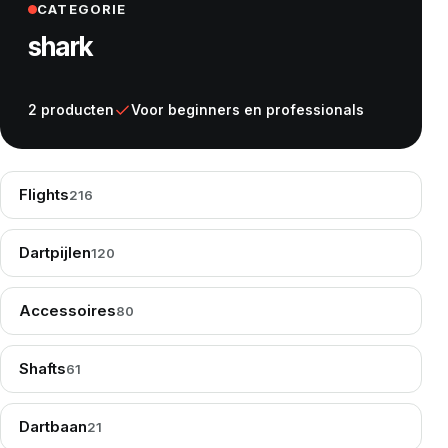
CATEGORIE
shark
2 producten
Voor beginners en professionals
Flights
216
Dartpijlen
120
Accessoires
80
Shafts
61
Dartbaan
21