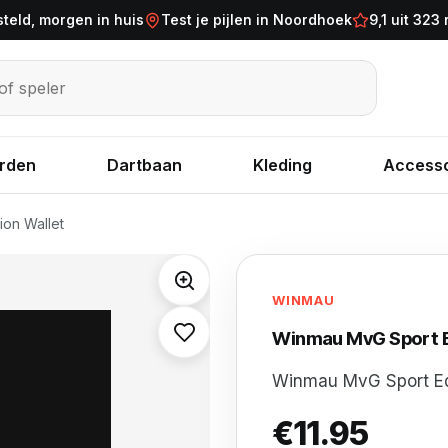
steld, morgen in huis
Test je pijlen in Noordhoek
9,1 uit 323
eler
rden
Dartbaan
Kleding
Accesso
ion Wallet
WINMAU
Winmau MvG Sport E
Winmau MvG Sport Edi
€
11.95