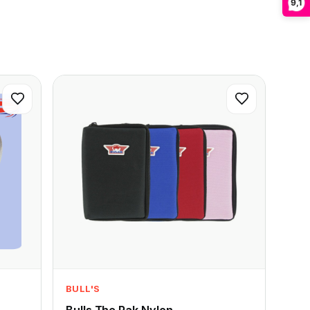
9,1
BULL'S
Bulls The Pak Nylon