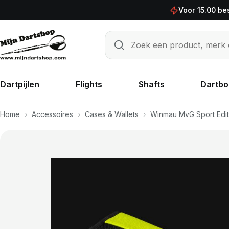
Ga naar de inhoud
Voor 15.00 be
Zoek een product, merk of sp
Zoeken
Dartpijlen
Flights
Shafts
Dartbo
Home
›
Accessoires
›
Cases & Wallets
›
Winmau MvG Sport Edit