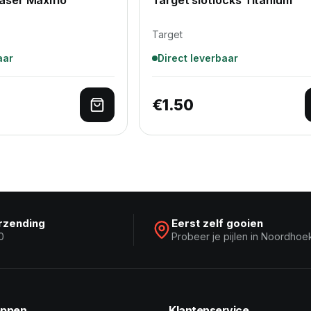
Target
aar
Direct leverbaar
€
1.50
Toevoegen aan winkelwagen
erzending
Eerst zelf gooien
0
Probeer je pijlen in Noordhoe
ppen
Klantenservice