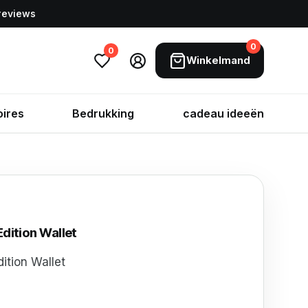
 reviews
0
0
Winkelmand
ires
Bedrukking
cadeau ideeën
dition Wallet
tion Wallet