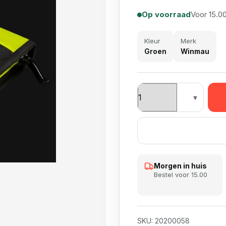
Op voorraad
Voor 15.00
Kleur
Merk
Groen
Winmau
Winmau MvG Sport Edit
Morgen in huis
Bestel voor 15.00
SKU:
20200058