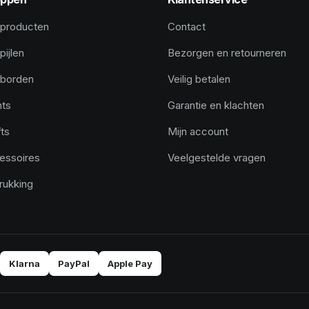
 producten
Contact
pijlen
Bezorgen en retourneren
tborden
Veilig betalen
hts
Garantie en klachten
ts
Mijn account
essoires
Veelgestelde vragen
rukking
Klarna
PayPal
Apple Pay