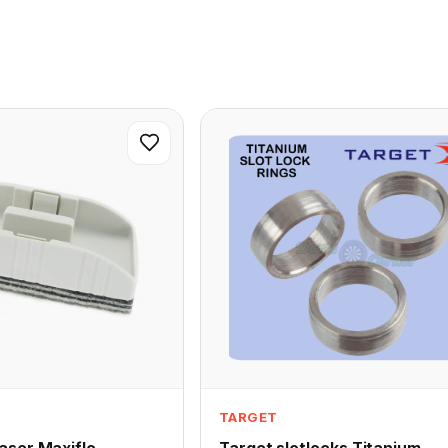
TARGET
aser Maxiflo
Target slotlocks Titanium