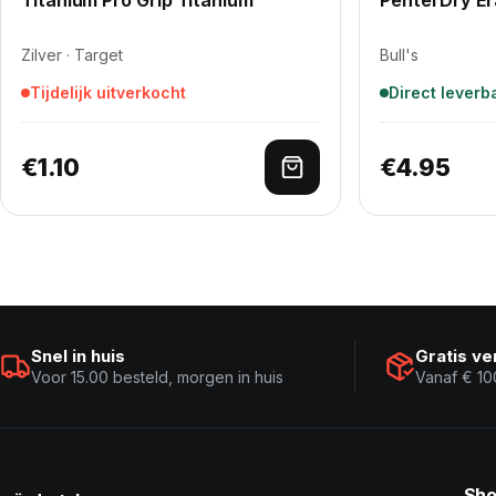
Zilver · Target
Bull's
Tijdelijk uitverkocht
Direct leverb
€
1.10
€
4.95
Lees verder
Snel in huis
Gratis v
Voor 15.00 besteld, morgen in huis
Vanaf € 10
Sho