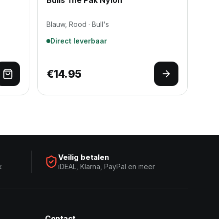
Blauw, Rood · Bull's
Direct leverbaar
€
14.95
Toevoegen aan winkelwagen
Opties selec
Veilig betalen
k
iDEAL, Klarna, PayPal en meer
Contact