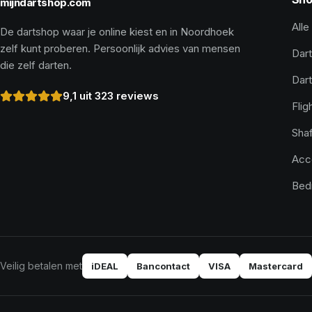
mijndartshop.com
Alle
De dartshop waar je online kiest en in Noordhoek
zelf kunt proberen. Persoonlijk advies van mensen
Dart
die zelf darten.
Dar
9,1 uit 323 reviews
Flig
Shaf
Acc
Bed
Veilig betalen met
iDEAL
Bancontact
VISA
Mastercard