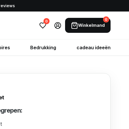
 reviews
0
0
Winkelmand
ires
Bedrukking
cadeau ideeën
et
begrepen:
t