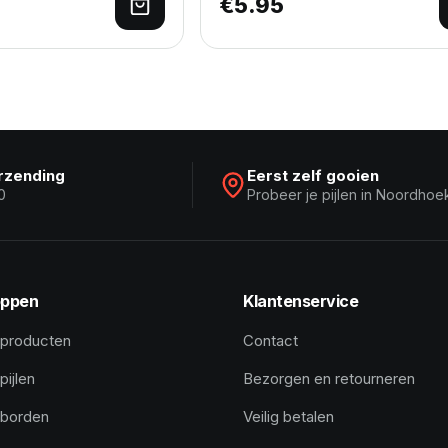
€
5.95
lwagen
Lees verder
erzending
Eerst zelf gooien
0
Probeer je pijlen in Noordhoe
ppen
Klantenservice
 producten
Contact
pijlen
Bezorgen en retourneren
tborden
Veilig betalen