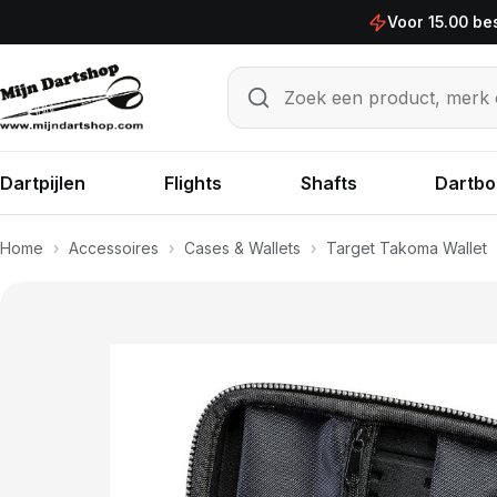
Ga naar de inhoud
Voor 15.00 be
Zoek een product, merk of sp
Zoeken
Dartpijlen
Flights
Shafts
Dartbo
Home
›
Accessoires
›
Cases & Wallets
›
Target Takoma Wallet