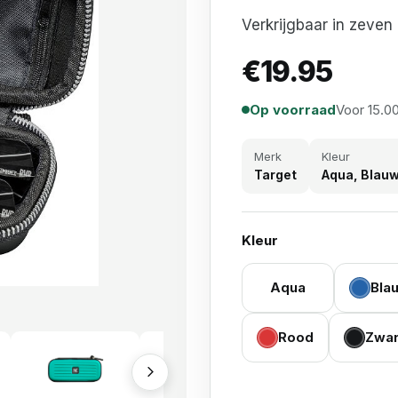
Verkrijgbaar in zeven 
€
19.95
Op voorraad
Voor 15.00
Merk
Kleur
Target
Aqua, Blauw
Kleur
Aqua
Bla
Rood
Zwar