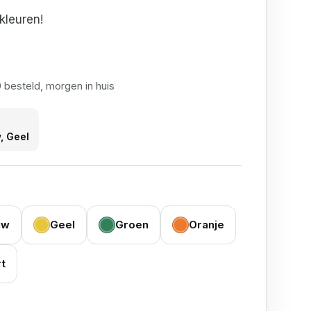
kleuren!
 besteld, morgen in huis
, Geel
uw
Geel
Groen
Oranje
t