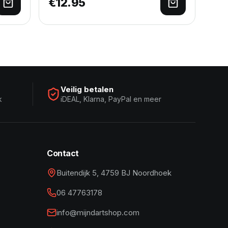
€
12.95
Toevoegen aan winkelwagen
Toevoegen a
Veilig betalen
k
iDEAL, Klarna, PayPal en meer
Contact
Buitendijk 5, 4759 BJ Noordhoek
06 47763178
info@mijndartshop.com