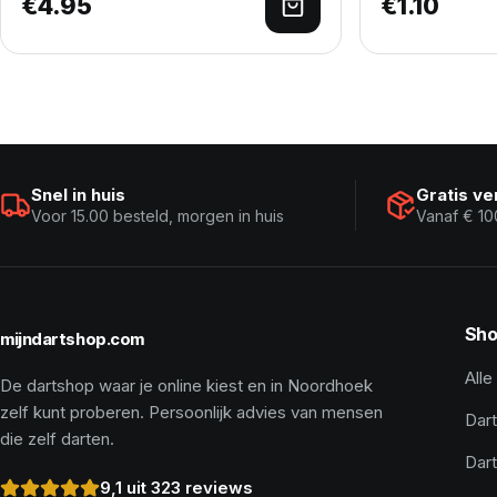
€
4.95
€
1.10
Toevoegen aan winke
Snel in huis
Gratis v
Voor 15.00 besteld, morgen in huis
Vanaf € 10
Sho
mijndartshop.com
Alle
De dartshop waar je online kiest en in Noordhoek
zelf kunt proberen. Persoonlijk advies van mensen
Dart
die zelf darten.
Dar
9,1 uit 323 reviews