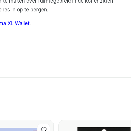
n te maken over ruimtegebrek!
In de koffer zitten
ires in op te bergen.
ma XL Wallet
.