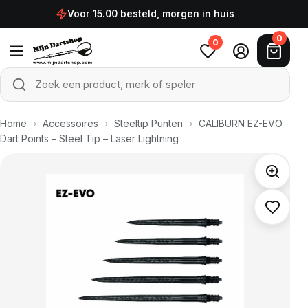
Ga naar de inhoud
Voor 15.00 besteld, morgen in huis
0
0
Zoek een product, merk of speler
Zoeken
Home
›
Accessoires
›
Steeltip Punten
›
CALIBURN EZ-EVO
Dart Points – Steel Tip – Laser Lightning