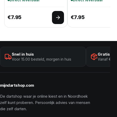
€
7.95
€
7.95
Opties selecteren
Snel in huis
Gratis ve
Voor 15.00 besteld, morgen in huis
Vanaf € 10
mijndartshop.com
De dartshop waar je online kiest en in Noordhoek
zelf kunt proberen. Persoonlijk advies van mensen
die zelf darten.