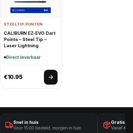
STEELTIP PUNTEN
CALIBURN EZ-EVO Dart
Points – Steel Tip –
Laser Lightning
Direct leverbaar
€
10.95
Opties selecteren
Snel in huis
Gratis ve
Voor 15.00 besteld, morgen in huis
Vanaf € 10