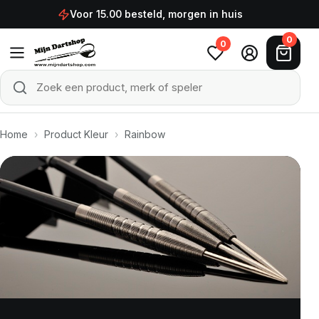
Ga naar de inhoud
Voor 15.00 besteld, morgen in huis
0
0
Zoek een product, merk of speler
Zoeken
Home
›
Product Kleur
›
Rainbow