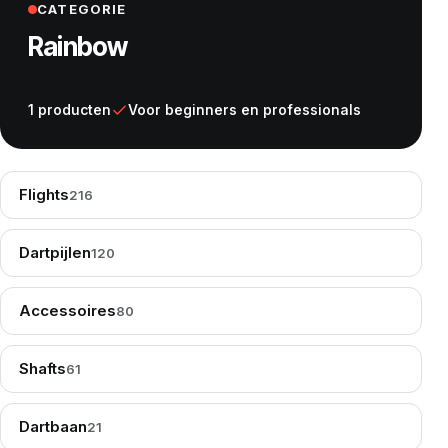
CATEGORIE
Rainbow
1 producten
Voor beginners en professionals
Flights
216
Dartpijlen
120
Accessoires
80
Shafts
61
Dartbaan
21