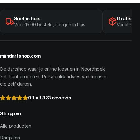
Snel in huis
Gratis ve
Voor 15.00 besteld, morgen in huis
Vanaf € 10
mijndartshop.com
De dartshop waar je online kiest en in Noordhoek
zelf kunt proberen. Persoonlijk advies van mensen
die zelf darten.
9,1 uit 323 reviews
Shoppen
Alle producten
Dartpijlen