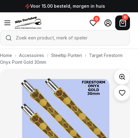
Ga naar de inhoud
Voor 15.00 besteld, morgen in huis
0
0
Zoek een product, merk of speler
Zoeken
Home
›
Accessoires
›
Steeltip Punten
›
Target Firestorm
Onyx Point Gold 30mm