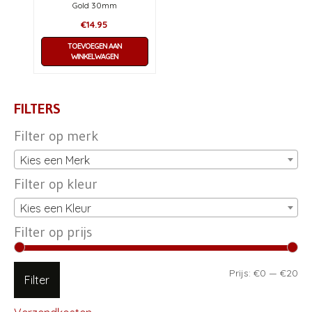
Gold 30mm
€
14.95
TOEVOEGEN AAN
WINKELWAGEN
FILTERS
Filter op merk
Kies een Merk
Filter op kleur
Kies een Kleur
Filter op prijs
Min
Ma
Prijs:
€0
—
€20
Filter
pri
pri