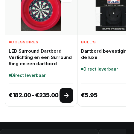
ACCESSOIRES
BULL'S
LED Surround Dartbord
Dartbord bevestigings 
Verlichting en een Surround
de luxe
Ring en een dartbord
Direct leverbaar
Direct leverbaar
Prijsklasse: €182.00 tot €2
€
182.00
-
€
235.00
€
5.95
Opties selecteren