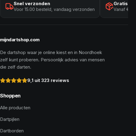
Snel verzonden
Gratis ve
Voor 15.00 besteld, vandaag verzonden
Vanaf € 10
mijndartshop.com
De dartshop waar je online kiest en in Noordhoek
zelf kunt proberen. Persoonlijk advies van mensen
die zelf darten.
9,1 uit 323 reviews
Shoppen
Alle producten
Dartpijlen
Dartborden