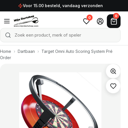
Ga naar de inhoud
Voor 15.00 besteld, vandaag verzonden
0
0
Zoek een product, merk of speler
Zoeken
Home
›
Dartbaan
›
Target Omni Auto Scoring System Pré
Order