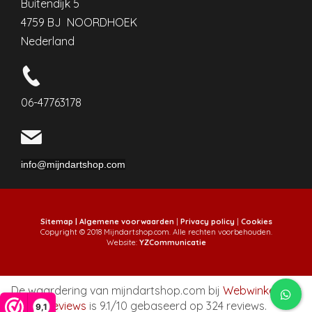
Buitendijk 5
4759 BJ NOORDHOEK
Nederland
06-47763178
info@mijndartshop.com
Sitemap |
Algemene voorwaarden
|
Privacy policy
|
Cookies
Copyright © 2018 Mijndartshop.com. Alle rechten voorbehouden.
Website:
YZCommunicatie
De waardering van mijndartshop.com bij
WebwinkelKeur
Reviews
is 9.1/10 gebaseerd op 324 reviews.
9,1