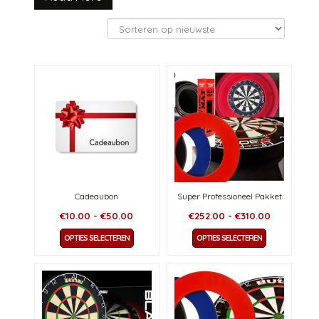
Cadeaubon
Super Professioneel Pakket
Prijsklasse:
Prijsklasse
€
10.00
-
€
50.00
€
252.00
-
€
310.00
€10.00
€252.00
Dit
Dit
OPTIES SELECTEREN
OPTIES SELECTEREN
tot
tot
product
product
€50.00
€310.00
heeft
heeft
meerdere
meerdere
variaties.
variaties.
Deze
Deze