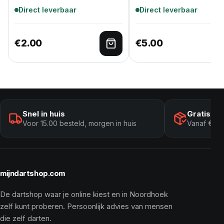
Direct leverbaar
Direct leverbaar
€
2.00
€
5.00
Toevoegen aan winkelwage
Snel in huis
Gratis ve
Voor 15.00 besteld, morgen in huis
Vanaf € 10
mijndartshop.com
De dartshop waar je online kiest en in Noordhoek
zelf kunt proberen. Persoonlijk advies van mensen
die zelf darten.