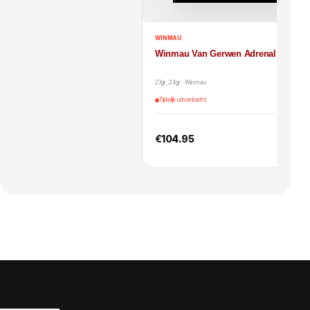
WINMAU
Winmau Van Gerwen Adrenalin 90%
23gr, 24gr · Winmau
Tijdelijk uitverkocht
€
104.95