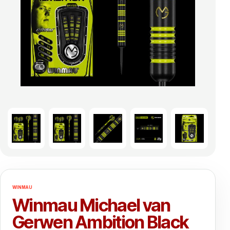
WINMAU
Winmau Michael van
Gerwen Ambition Black