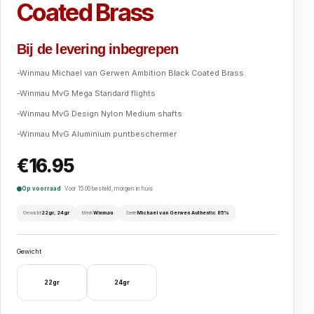
Coated Brass
Bij de levering inbegrepen
-Winmau Michael van Gerwen Ambition Black Coated Brass
-Winmau MvG Mega Standard flights
-Winmau MvG Design Nylon Medium shafts
-Winmau MvG Aluminium puntbeschermer
€
16.95
Op voorraad
Voor 15.00 besteld, morgen in huis
Gewicht
22gr, 24gr
Merk
Winmau
Serie
Michael van Gerwen Authentic 85%
Gewicht
22gr
24gr