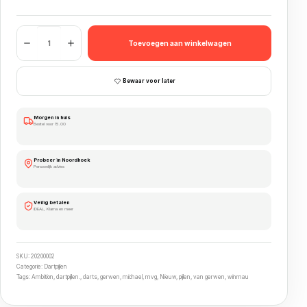
Winmau Michael van Gerwen Ambition Black Coated Br
Toevoegen aan winkelwagen
Bewaar voor later
Morgen in huis
Bestel voor 15.00
Probeer in Noordhoek
Persoonlijk advies
Veilig betalen
iDEAL, Klarna en meer
SKU:
20200002
Categorie:
Dartpijlen
Tags:
Ambition
,
dartpijlen.
,
darts
,
gerwen
,
michael
,
mvg
,
Nieuw
,
pijlen
,
van gerwen
,
winmau