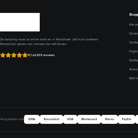
Shop
Alle p
Dartpi
De dartshop waar je online kiest en in Noordhoek zelf kunt proberen.
Dartb
Persoonlijk advies van mensen die zelf darten.
Flight
9,1 uit 323 reviews
Shaft
Acces
Bedru
iDEAL
Bancontact
VISA
Mastercard
Klarna
PayPal
Veilig betalen met