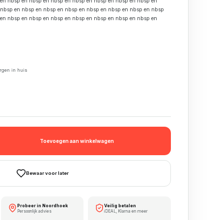
 en nbsp en nbsp en nbsp en nbsp en nbsp en nbsp en nbsp en
 nbsp en nbsp en nbsp en nbsp en nbsp en nbsp en nbsp en nbsp
 en nbsp en nbsp en nbsp en nbsp en nbsp en nbsp en nbsp en
orgen in huis
Toevoegen aan winkelwagen
Bewaar voor later
Probeer in Noordhoek
Veilig betalen
Persoonlijk advies
iDEAL, Klarna en meer