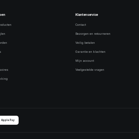
pen
Klantenservice
roducten
Contact
jlen
Bezorgen en retourneren
orden
Veilig betalen
s
Garantie en klachten
s
Mijn account
soires
Veelgestelde vragen
kking
Apple Pay