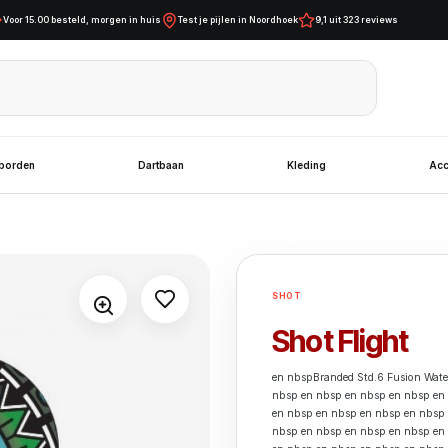
Voor 15.00 besteld, morgen in huis
Test je pijlen in Noordhoek
9,1 uit 323 reviews
tborden
Dartbaan
Kleding
Acc
SHOT
Shot Flight
en nbspBranded Std.6 Fusion Wate
nbsp en nbsp en nbsp en nbsp en
en nbsp en nbsp en nbsp en nbsp
nbsp en nbsp en nbsp en nbsp en