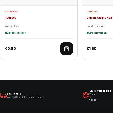
RUTHLESS
UNICORN
Ruthless
Unicorn Ultrafly Noir 
Wit · Ruthless
Zwart · Unicorn
Direct leverbaar
Direct leverbaar
€
0.80
€
1.50
Toevoegen aan winkelwagen
Gratis verzending
Snel in huis
Vanaf
Voor 15.00 besteld, morgen in huis
€
100.00