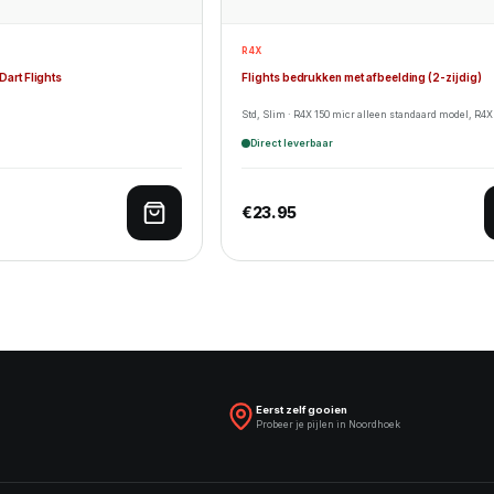
R4X
Dart Flights
Flights bedrukken met afbeelding (2-zijdig)
Std, Slim · R4X 150 micr alleen standaard model, R4X
Direct leverbaar
€
23.95
Toevoegen aan winkelwagen
Eerst zelf gooien
Probeer je pijlen in Noordhoek