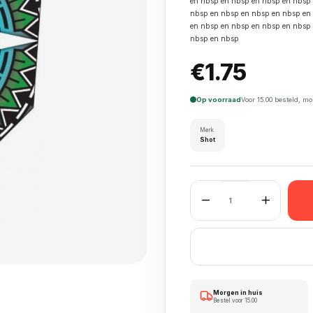
en nbsp en nbsp en nbsp en nbsp
nbsp en nbsp en nbsp en nbsp en
en nbsp en nbsp en nbsp en nbsp
nbsp en nbsp
€
1.75
Op voorraad
Voor 15.00 besteld, m
Merk
Shot
Shot Flight aantal
Morgen in huis
Bestel voor 15.00