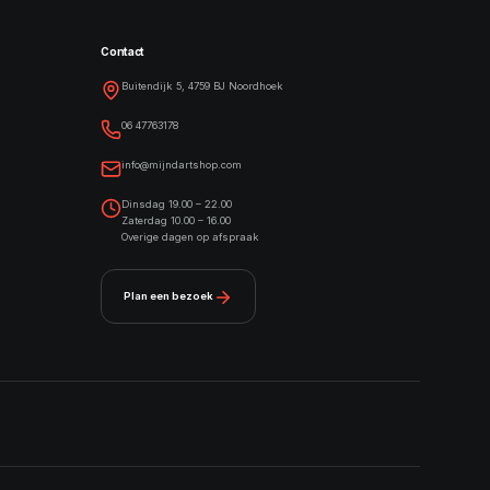
Contact
Buitendijk 5, 4759 BJ Noordhoek
06 47763178
info@mijndartshop.com
Dinsdag 19.00 – 22.00
Zaterdag 10.00 – 16.00
Overige dagen op afspraak
Plan een bezoek