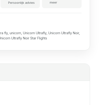
meer
Persoonlijk advies
tra fly
,
unicorn
,
Unicorn Ultrafly
,
Unicorn Ultrafly Noir
,
nicorn Ultrafly Noir Star Flights