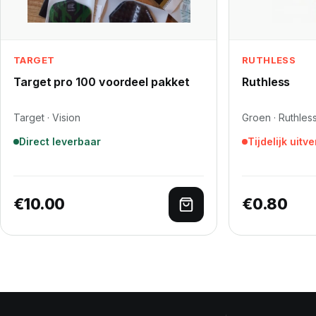
TARGET
RUTHLESS
Target pro 100 voordeel pakket
Ruthless
Target · Vision
Groen · Ruthles
Direct leverbaar
Tijdelijk uitv
€
10.00
€
0.80
Toevoegen aan winke