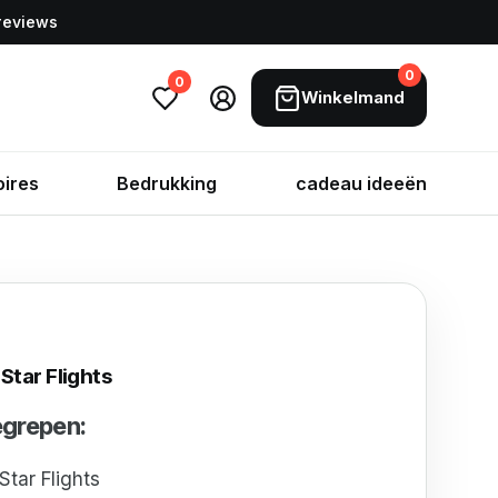
 reviews
0
0
Winkelmand
ires
Bedrukking
cadeau ideeën
 Star Flights
begrepen:
Star Flights