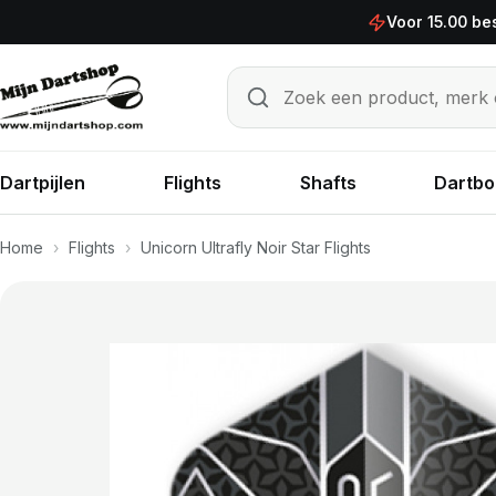
Ga naar de inhoud
Voor 15.00 be
Zoek een product, merk of sp
Zoeken
Dartpijlen
Flights
Shafts
Dartbo
Home
›
Flights
›
Unicorn Ultrafly Noir Star Flights