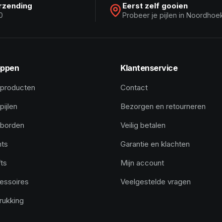
erzending
Eerst zelf gooien
0
Probeer je pijlen in Noordhoe
ppen
Klantenservice
 producten
Contact
pijlen
Bezorgen en retourneren
tborden
Veilig betalen
hts
Garantie en klachten
ts
Mijn account
essoires
Veelgestelde vragen
rukking