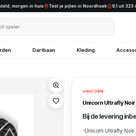
steld, morgen in huis
Test je pijlen in Noordhoek
9,1 uit 323
eler
rden
Dartbaan
Kleding
Accesso
UNICORN
Unicorn Ultrafly Noir
Bij de levering in
-Unicorn Ultrafly Noir 