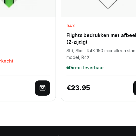
R4X
Flights bedrukken met afbee
(2-zijdig)
s
Std, Slim · R4X 150 micr alleen sta
model, R4X
erkocht
Direct leverbaar
€
23.95
lwagen
Lees verder