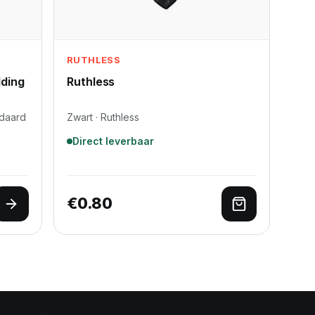
RUTHLESS
lding
Ruthless
ndaard
Zwart · Ruthless
Direct leverbaar
€
0.80
Opties selecteren
Toevoegen a