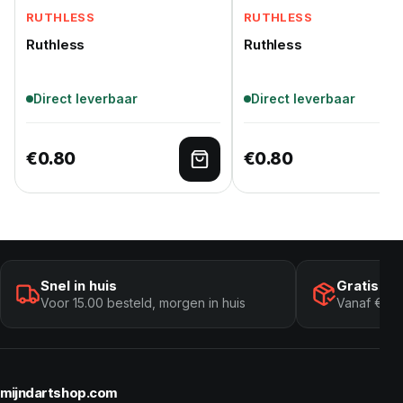
RUTHLESS
RUTHLESS
Ruthless
Ruthless
Direct leverbaar
Direct leverbaar
€
0.80
€
0.80
Toevoegen aan winkelwage
Snel in huis
Gratis ve
Voor 15.00 besteld, morgen in huis
Vanaf € 10
mijndartshop.com