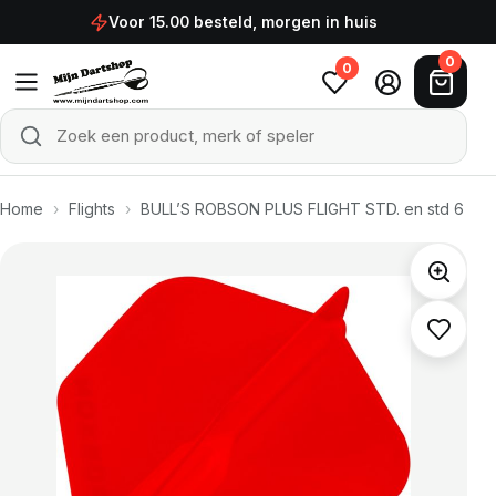
Ga naar de inhoud
Voor 15.00 besteld, morgen in huis
0
0
Zoek een product, merk of speler
Zoeken
Home
›
Flights
›
BULL’S ROBSON PLUS FLIGHT STD. en std 6