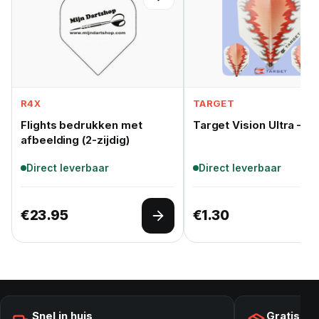
R4X
TARGET
Flights bedrukken met
Target Vision Ultra –
afbeelding (2-zijdig)
Direct leverbaar
Direct leverbaar
€
23.95
€
1.30
Opties selecteren
Snel in huis
Gratis ve