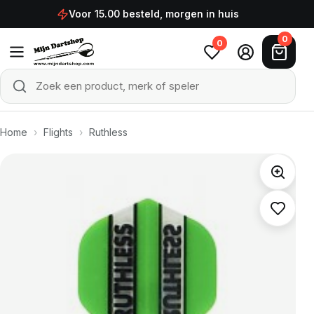
Ga naar de inhoud
Voor 15.00 besteld, morgen in huis
0
0
Zoek een product, merk of speler
Zoeken
Home
›
Flights
›
Ruthless