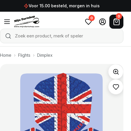
Ga naar de inhoud
Voor 15.00 besteld, morgen in huis
0
0
Zoek een product, merk of speler
Zoeken
Home
›
Flights
›
Dimplex