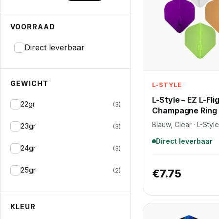
VOORRAAD
Direct leverbaar
GEWICHT
L-STYLE
L-Style – EZ L-Fli
22gr
(3)
Champagne Ring 
Blauw, Clear · L-Style
23gr
(3)
Direct leverbaar
24gr
(3)
25gr
(2)
€
7.75
KLEUR