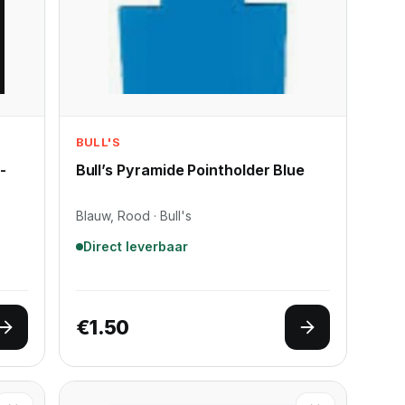
BULL'S
-
Bull’s Pyramide Pointholder Blue
Blauw, Rood · Bull's
Direct leverbaar
€
1.50
Opties selecteren
Opties selec