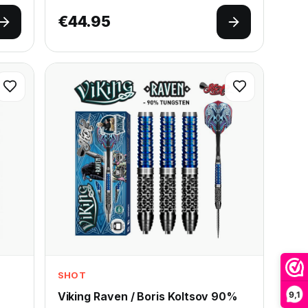
€
44.95
Opties selecteren
Opties selec
SHOT
9,1
Viking Raven / Boris Koltsov 90%