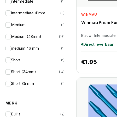
intermediate
(1)
Intermediate 41mm
(3)
WINMAU
Winmau Prism Fo
Medium
(1)
Blauw · Intermediat
Medium (48mm)
(16)
Direct leverbaar
medium 46 mm
(1)
Short
(1)
€
1.95
Short (34mm)
(14)
Short 35 mm
(1)
MERK
Bull's
(2)