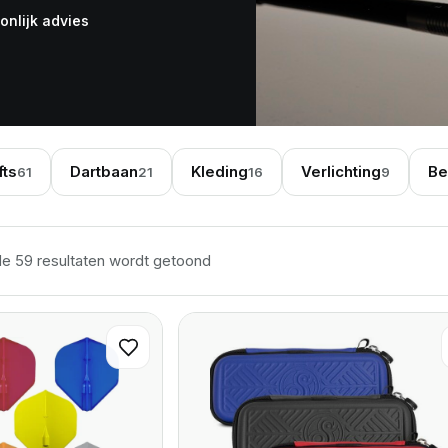
onlijk advies
fts
Dartbaan
Kleding
Verlichting
Be
61
21
16
9
Gesorteerd op nieuwste
de 59 resultaten wordt getoond