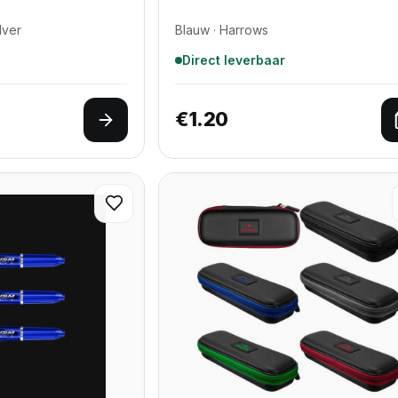
lver
Blauw · Harrows
Direct leverbaar
€
1.20
Opties selecteren