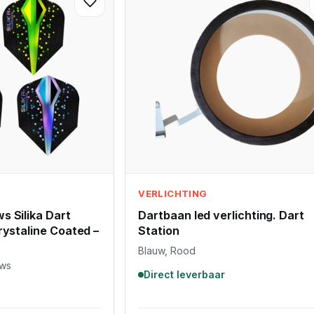
VERLICHTING
s Silika Dart
Dartbaan led verlichting. Dart
rystaline Coated –
Station
Blauw, Rood
ows
Direct leverbaar