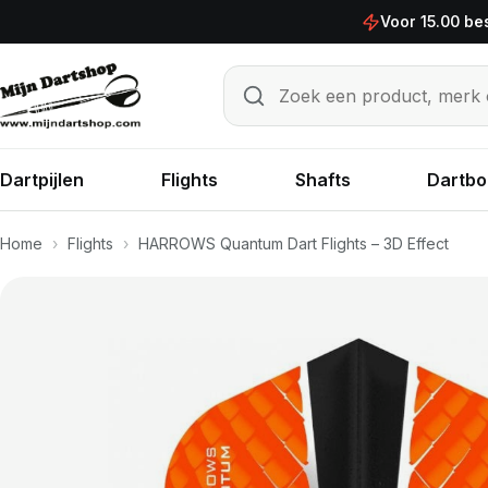
Ga naar de inhoud
Voor 15.00 be
Zoek een product, merk of sp
Zoeken
Dartpijlen
Flights
Shafts
Dartbo
Home
›
Flights
›
HARROWS Quantum Dart Flights – 3D Effect