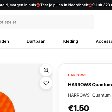
steld, morgen in huis
Test je pijlen in Noordhoek
9,1 uit 323
eler
rden
Dartbaan
Kleding
Accesso
HARROWS
HARROWS Quantum Da
HARROWS
Quantum D
€
1.50