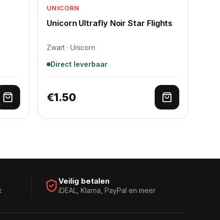
UNICORN
Unicorn Ultrafly Noir Star Flights
Zwart · Unicorn
Direct leverbaar
€
1.50
Toevoegen aan winkelwagen
Toevoegen a
Veilig betalen
k
iDEAL, Klarna, PayPal en meer