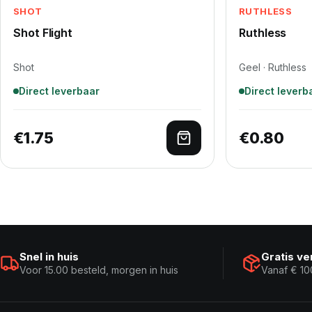
SHOT
RUTHLESS
Shot Flight
Ruthless
Shot
Geel · Ruthless
Direct leverbaar
Direct leverb
€
1.75
€
0.80
Toevoegen aan winke
Snel in huis
Gratis v
Voor 15.00 besteld, morgen in huis
Vanaf € 10