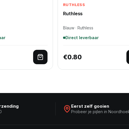
RUTHLESS
Ruthless
Blauw · Ruthless
aar
Direct leverbaar
€
0.80
lwagen
Toevoegen aan winkelwagen
erzending
Eerst zelf gooien
0
Probeer je pijlen in Noordhoe