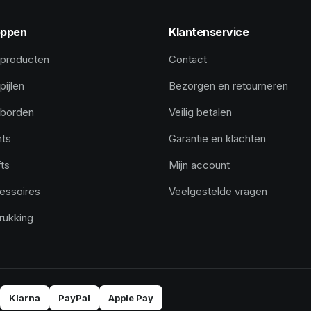
ppen
Klantenservice
 producten
Contact
pijlen
Bezorgen en retourneren
tborden
Veilig betalen
hts
Garantie en klachten
ts
Mijn account
essoires
Veelgestelde vragen
rukking
Klarna
PayPal
Apple Pay