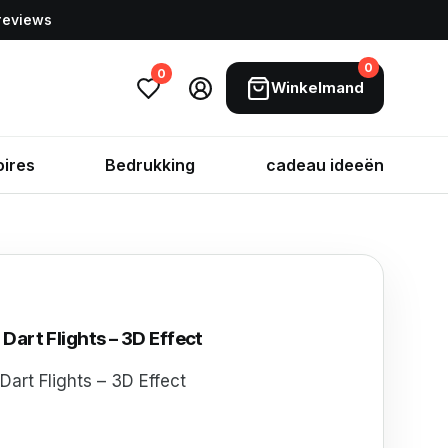
 reviews
0
0
Winkelmand
ires
Bedrukking
cadeau ideeën
rt Flights – 3D Effect
art Flights – 3D Effect