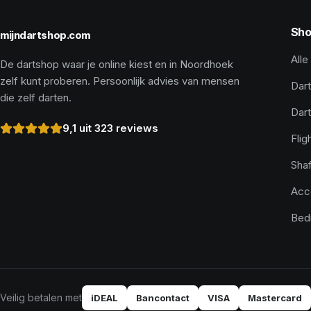
Sho
mijndartshop.com
Alle
De dartshop waar je online kiest en in Noordhoek
zelf kunt proberen. Persoonlijk advies van mensen
Dart
die zelf darten.
Dar
9,1 uit 323 reviews
Flig
Shaf
Acc
Bed
Veilig betalen met
iDEAL
Bancontact
VISA
Mastercard