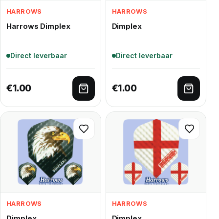
HARROWS
HARROWS
Harrows Dimplex
Dimplex
Direct leverbaar
Direct leverbaar
€
1.00
€
1.00
Toevoegen aan winkelwagen
Toevoe
HARROWS
HARROWS
Dimplex
Dimplex