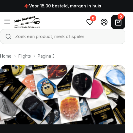
Ga naar de inhoud
Voor 15.00 besteld, morgen in huis
0
0
Zoek een product, merk of speler
Zoeken
Home
›
Flights
›
Pagina 3