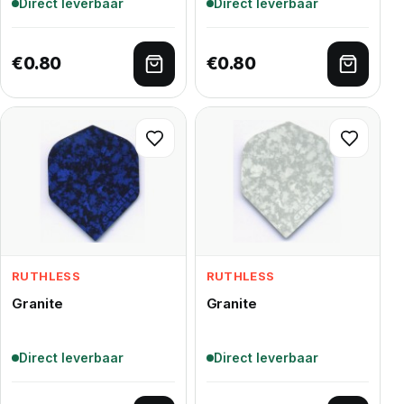
Direct leverbaar
Direct leverbaar
€
0.80
€
0.80
Toevoegen aan winkelwagen
Toevoe
RUTHLESS
RUTHLESS
Granite
Granite
Direct leverbaar
Direct leverbaar