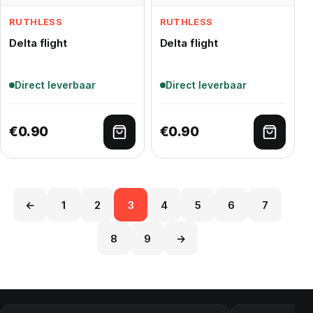
RUTHLESS
RUTHLESS
Delta flight
Delta flight
Direct leverbaar
Direct leverbaar
€
0.90
€
0.90
Toevoegen aan winkelwagen
Toevoe
←
1
2
3
4
5
6
7
8
9
→