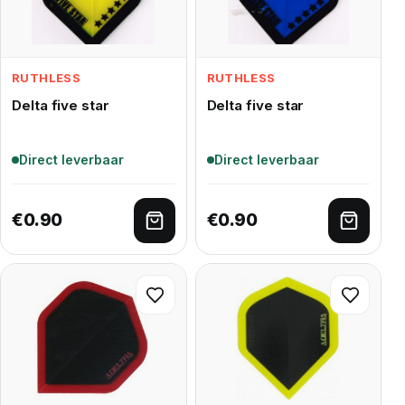
RUTHLESS
RUTHLESS
Delta five star
Delta five star
Direct leverbaar
Direct leverbaar
€
0.90
€
0.90
Toevoegen aan winkelwagen
Toevoe