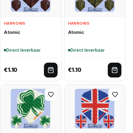
HARROWS
HARROWS
Atomic
Atomic
Direct leverbaar
Direct leverbaar
€
1.10
€
1.10
Toevoegen aan winkelwagen
Toevoe