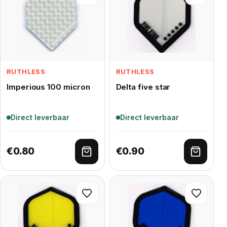
RUTHLESS
RUTHLESS
Imperious 100 micron
Delta five star
Direct leverbaar
Direct leverbaar
€
0.80
€
0.90
Toevoegen aan winkelwagen
Toevoe