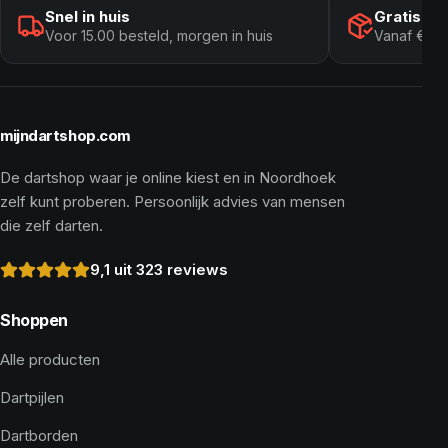
Snel in huis
Gratis ve
Voor 15.00 besteld, morgen in huis
Vanaf € 10
mijndartshop.com
De dartshop waar je online kiest en in Noordhoek
zelf kunt proberen. Persoonlijk advies van mensen
die zelf darten.
9,1 uit 323 reviews
Shoppen
Alle producten
Dartpijlen
Dartborden