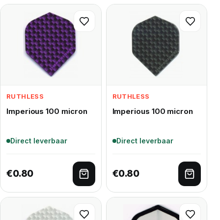
RUTHLESS
RUTHLESS
Imperious 100 micron
Imperious 100 micron
Direct leverbaar
Direct leverbaar
€
0.80
€
0.80
Toevoegen aan winkelwagen
Toevoe