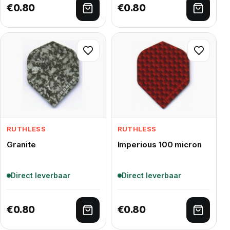
€
0.80
€
0.80
Toevoegen aan winkelwagen
Toevoe
RUTHLESS
RUTHLESS
Granite
Imperious 100 micron
Direct leverbaar
Direct leverbaar
€
0.80
€
0.80
Toevoegen aan winkelwagen
Toevoe