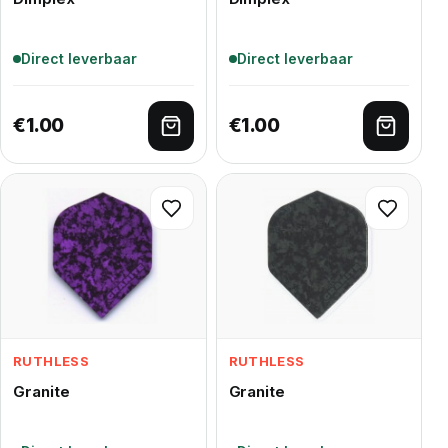
Direct leverbaar
Direct leverbaar
€
1.00
€
1.00
Toevoegen aan winkelwagen
Toevoe
RUTHLESS
RUTHLESS
Granite
Granite