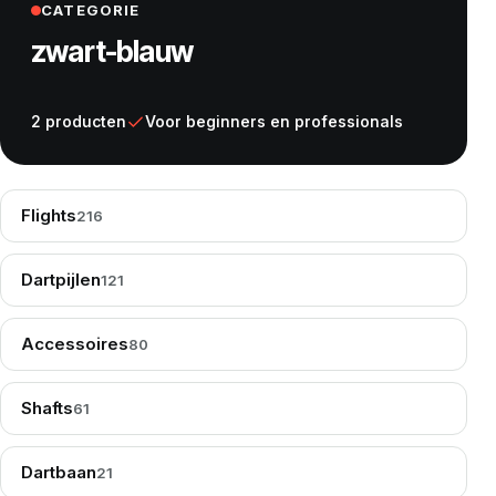
CATEGORIE
zwart-blauw
2 producten
Voor beginners en professionals
Flights
216
Dartpijlen
121
Accessoires
80
Shafts
61
Dartbaan
21