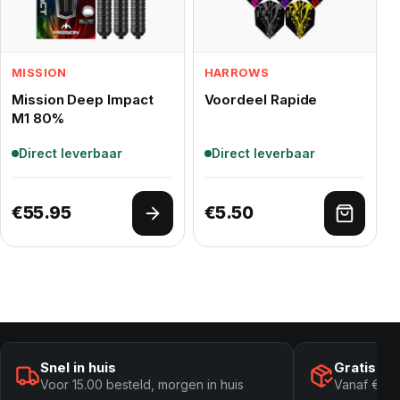
MISSION
HARROWS
Mission Deep Impact
Voordeel Rapide
M1 80%
Direct leverbaar
Direct leverbaar
€
55.95
€
5.50
Opties selecteren
Toevoe
Snel in huis
Gratis ve
Voor 15.00 besteld, morgen in huis
Vanaf € 10