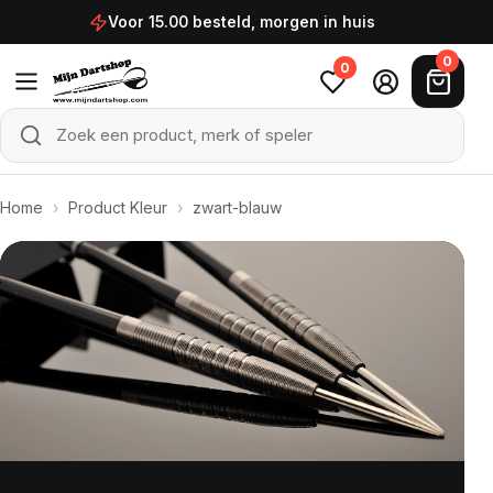
Ga naar de inhoud
Voor 15.00 besteld, morgen in huis
0
0
Zoek een product, merk of speler
Zoeken
Home
›
Product Kleur
›
zwart-blauw