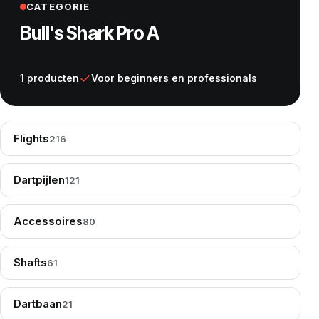
CATEGORIE
Bull's Shark Pro A
1 producten
Voor beginners en professionals
Flights
216
Dartpijlen
121
Accessoires
80
Shafts
61
Dartbaan
21