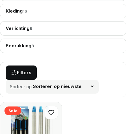
Kleding
16
Verlichting
9
Bedrukking
8
Filters
Sorteer op
Sale