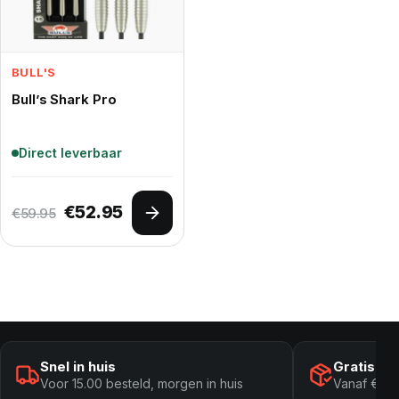
BULL'S
Bull’s Shark Pro
Direct leverbaar
Oorspronkelijke prijs was: €59.95.
Huidige prijs is: €52.95.
€
52.95
€
59.95
Opties selecteren
Snel in huis
Gratis ve
Voor 15.00 besteld, morgen in huis
Vanaf € 10