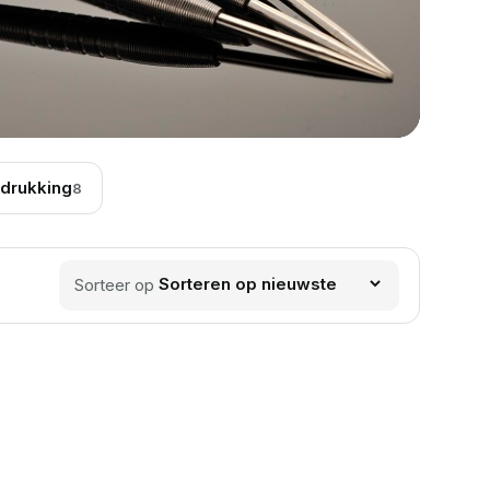
drukking
8
Sorteer op