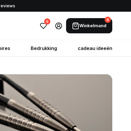
 reviews
0
0
Winkelmand
ires
Bedrukking
cadeau ideeën