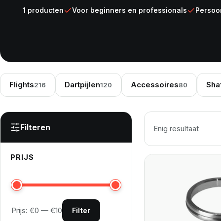
1 producten
Voor beginners en professionals
Persoon
Flights
Dartpijlen
Accessoires
Sha
216
120
80
Filteren
Enig resultaat
PRIJS
Prijs:
€0
—
€10
Filter
Min. prijs
Max. prijs