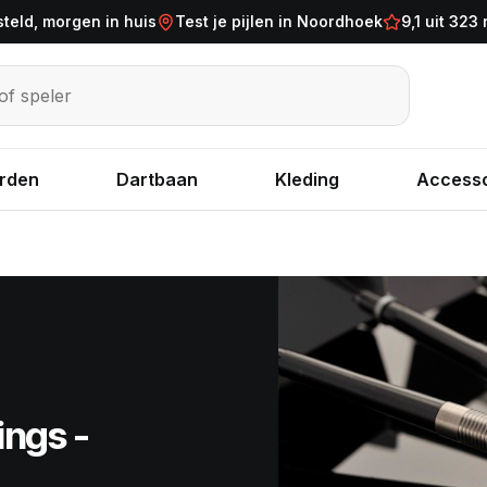
steld, morgen in huis
Test je pijlen in Noordhoek
9,1 uit 323
eler
rden
Dartbaan
Kleding
Accesso
ings -