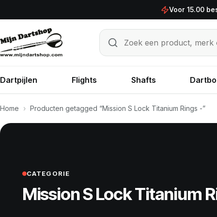
Ga naar de inhoud
Voor 15.00 be
Zoek een product, merk of sp
Zoeken
Dartpijlen
Flights
Shafts
Dartbo
Home
›
Producten getagged “Mission S Lock Titanium Rings -”
CATEGORIE
Mission S Lock Titanium R