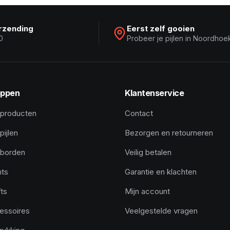
erzending
Eerst zelf gooien
0
Probeer je pijlen in Noordhoe
ppen
Klantenservice
 producten
Contact
pijlen
Bezorgen en retourneren
tborden
Veilig betalen
hts
Garantie en klachten
ts
Mijn account
essoires
Veelgestelde vragen