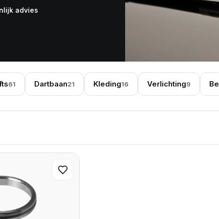
lijk advies
fts
Dartbaan
Kleding
Verlichting
Be
61
21
16
9