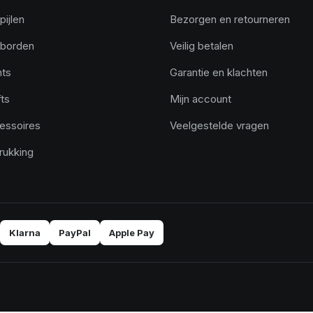
pijlen
Bezorgen en retourneren
tborden
Veilig betalen
hts
Garantie en klachten
ts
Mijn account
essoires
Veelgestelde vragen
rukking
Klarna
PayPal
Apple Pay