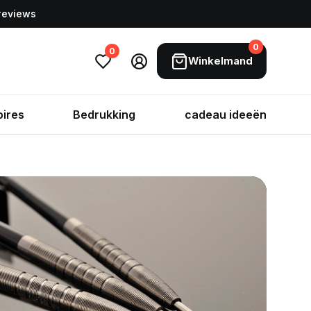
 reviews
0
0
Winkelmand
ires
Bedrukking
cadeau ideeën