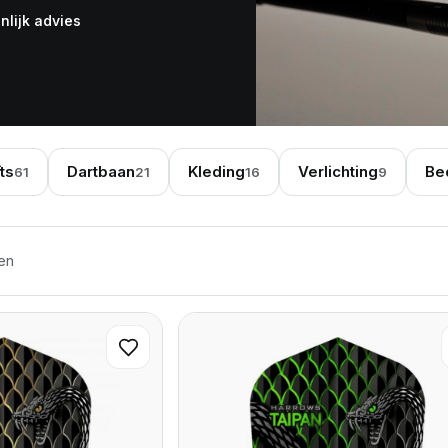
nlijk advies
ts
Dartbaan
Kleding
Verlichting
Be
61
21
16
9
Gesorteerd op nieuwste
ten