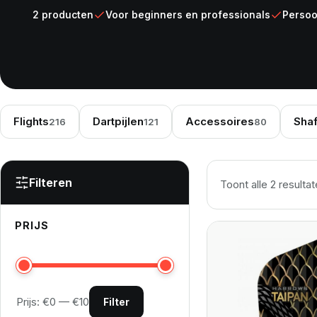
2 producten
Voor beginners en professionals
Persoo
Flights
Dartpijlen
Accessoires
Shaf
216
121
80
Filteren
Toont alle 2 resulta
PRIJS
Prijs:
€0
—
€10
Filter
Min. prijs
Max. prijs