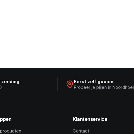
erzending
Eerst zelf gooien
0
Probeer je pijlen in Noordhoe
ppen
Klantenservice
 producten
Contact