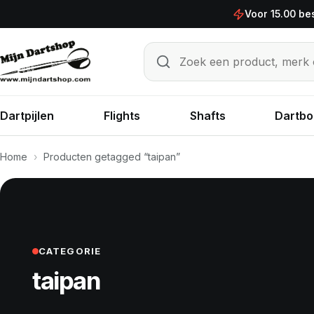
Ga naar de inhoud
Voor 15.00 be
Zoek een product, merk of sp
Zoeken
Dartpijlen
Flights
Shafts
Dartbo
Home
›
Producten getagged “taipan”
CATEGORIE
taipan