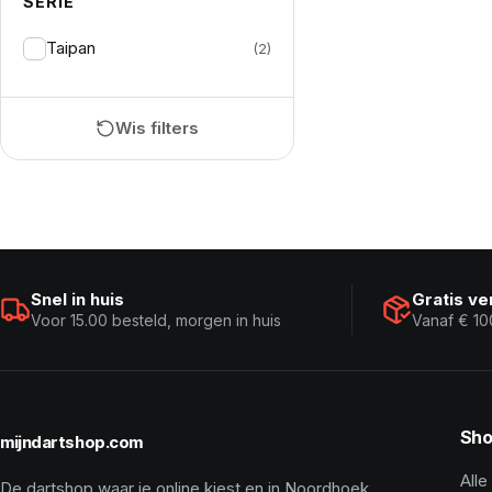
SERIE
Taipan
(2)
Wis filters
Snel in huis
Gratis v
Voor 15.00 besteld, morgen in huis
Vanaf € 10
Sho
mijndartshop.com
Alle
De dartshop waar je online kiest en in Noordhoek