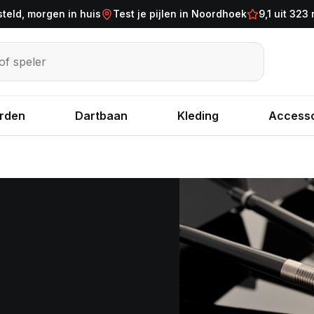
steld, morgen in huis
Test je pijlen in Noordhoek
9,1 uit 323
eler
rden
Dartbaan
Kleding
Accesso