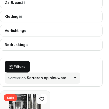
Dartbaan
21
Kleding
16
Verlichting
9
Bedrukking
8
Filters
Sorteer op
Sale