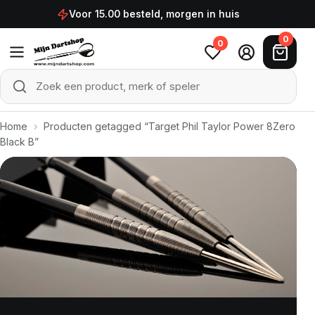
Ga naar de inhoud
Voor 15.00 besteld, morgen in huis
0
0
Zoek een product, merk of speler
Zoeken
Home
›
Producten getagged “Target Phil Taylor Power 8Zero
Black B”