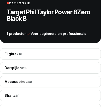
CATEGORIE
Target Phil Taylor Power 8Zero
Black B
1 producten
Voor beginners en professionals
Flights
216
Dartpijlen
120
Accessoires
80
Shafts
61