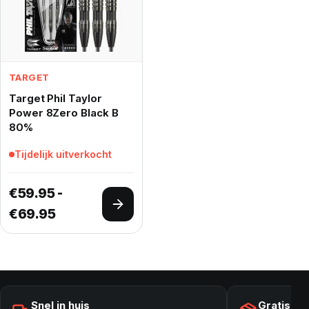
TARGET
Target Phil Taylor
Power 8Zero Black B
80%
Tijdelijk uitverkocht
€
59.95
-
Opties selecteren
Prijsklasse: €59.95 tot €69.95
€
69.95
Snel in huis
Gratis ve