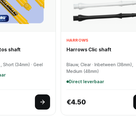
HARROWS
os shaft
Harrows Clic shaft
 Short (34mm) · Geel
Blauw, Clear · Inbetween (38mm),
Medium (48mm)
aar
Direct leverbaar
€
4.50
Opties selecteren