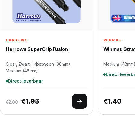
HARROWS
WINMAU
Harrows SuperGrip Fusion
Winmau Strat
Clear, Zwart · Inbetween (38mm),
Medium (48mm),
Medium (48mm)
Direct leverb
Direct leverbaar
Oorspronkelijke prijs was: €2.00.
Huidige prijs is: €1.95.
€
1.95
€
1.40
€
2.00
Opties selecteren