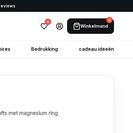
 reviews
0
0
Winkelmand
ires
Bedrukking
cadeau ideeën
afts met magnesium ring