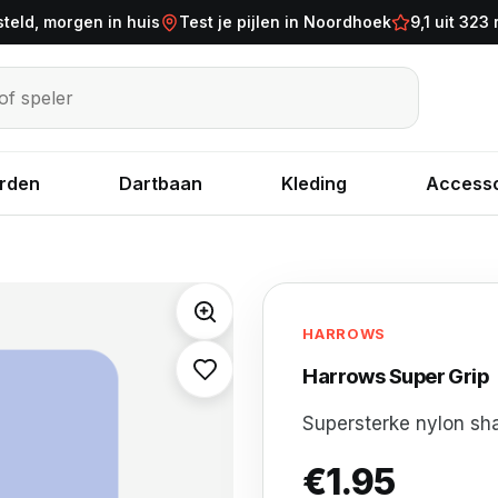
steld, morgen in huis
Test je pijlen in Noordhoek
9,1 uit 323
eler
rden
Dartbaan
Kleding
Accesso
HARROWS
Harrows Super Grip
Supersterke nylon sh
€
1.95