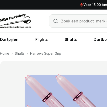
Ga naar de inhoud
Voor 15.00 be
Zoek een product, merk of sp
Zoeken
Dartpijlen
Flights
Shafts
Dartbo
Home
›
Shafts
›
Harrows Super Grip