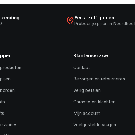
erzending
Eerst zelf gooien
0
Probeer je pijlen in Noordhoe
ppen
Klantenservice
 producten
Contact
pijlen
Bezorgen en retourneren
tborden
Veilig betalen
hts
Garantie en klachten
ts
Mijn account
essoires
Veelgestelde vragen