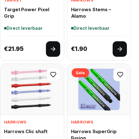
TARGET
HARROWS
Target Power Pixel
Harrows Stems –
Grip
Alamo
Direct leverbaar
Direct leverbaar
€
21.95
€
1.90
Opties selecteren
Opties 
Sale
HARROWS
HARROWS
Harrows Clic shaft
Harrows SuperGrip
Fusion