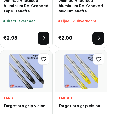
Winmau Anodised
Winmau Anodised
Aluminium Re-Grooved
Aluminium Re-Crooved
Type B shafts
Medium shafts
Direct leverbaar
Tijdelijk uitverkocht
€
2.95
€
2.00
Opties selecteren
Opties 
TARGET
TARGET
Target pro grip vision
Target pro grip vision