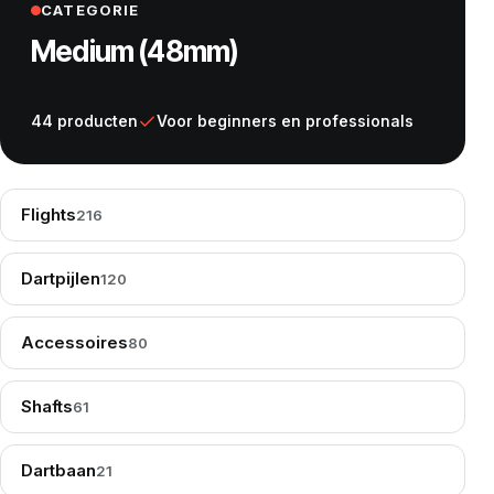
CATEGORIE
Medium (48mm)
44 producten
Voor beginners en professionals
Flights
216
Dartpijlen
120
Accessoires
80
Shafts
61
Dartbaan
21