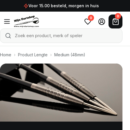
Ga naar de inhoud
Voor 15.00 besteld, morgen in huis
0
0
Zoek een product, merk of speler
Zoeken
Home
›
Product Lengte
›
Medium (48mm)