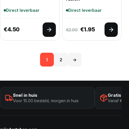
Direct leverbaar
Direct leverbaar
Oorspronkelijke pr
Huidige prijs 
€
4.50
€
1.95
€
2.00
Opties selecteren
Opties 
1
2
→
Snel in huis
Gratis ve
Voor 15.00 besteld, morgen in huis
Vanaf € 10