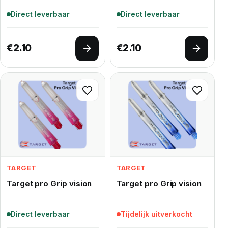
Direct leverbaar
Direct leverbaar
€
2.10
€
2.10
Opties selecteren
Opties 
TARGET
TARGET
Target pro Grip vision
Target pro Grip vision
Direct leverbaar
Tijdelijk uitverkocht