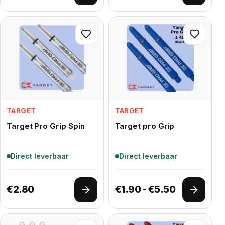
TARGET
TARGET
Target Pro Grip Spin
Target pro Grip
Direct leverbaar
Direct leverbaar
Prijsklasse
€
2.80
€
1.90
-
€
5.50
Opties selecteren
Opties 