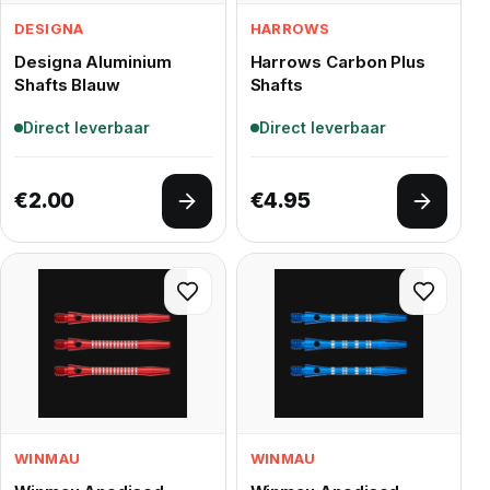
DESIGNA
HARROWS
Designa Aluminium
Harrows Carbon Plus
Shafts Blauw
Shafts
Direct leverbaar
Direct leverbaar
€
2.00
€
4.95
Opties selecteren
Opties 
WINMAU
WINMAU