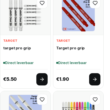
TARGET
TARGET
target pro grip
Target pro grip
Direct leverbaar
Direct leverbaar
€
5.50
€
1.90
Opties selecteren
Opties 