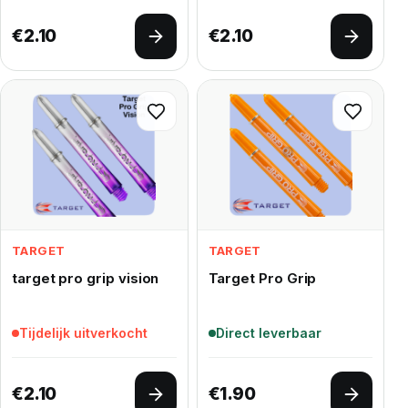
€
2.10
€
2.10
Opties selecteren
Opties 
TARGET
TARGET
target pro grip vision
Target Pro Grip
Tijdelijk uitverkocht
Direct leverbaar
€
2.10
€
1.90
Opties selecteren
Opties 