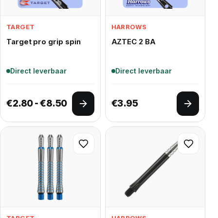
TARGET
HARROWS
Target pro grip spin
AZTEC 2 BA
Direct leverbaar
Direct leverbaar
Prijsklasse: €2.80 tot €8.50
€
2.80
-
€
8.50
€
3.95
Opties selecteren
Opties 