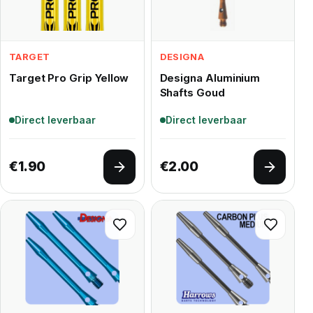
TARGET
DESIGNA
Target Pro Grip Yellow
Designa Aluminium
Shafts Goud
Direct leverbaar
Direct leverbaar
€
1.90
€
2.00
Opties selecteren
Opties 