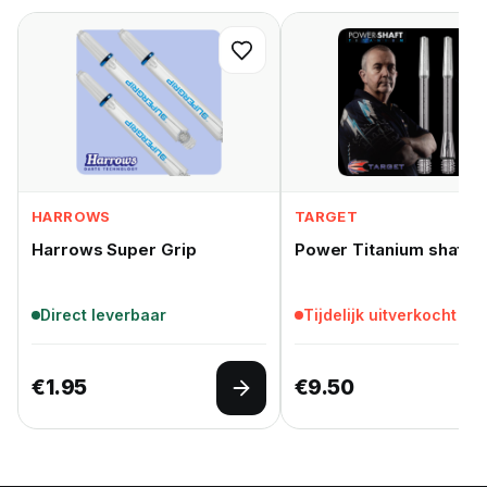
HARROWS
TARGET
Harrows Super Grip
Power Titanium shaft G
Direct leverbaar
Tijdelijk uitverkocht
€
1.95
€
9.50
Opties selecteren