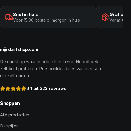
Snel in huis
Gratis ve
Voor 15.00 besteld, morgen in huis
Vanaf € 10
mijndartshop.com
De dartshop waar je online kiest en in Noordhoek
zelf kunt proberen. Persoonlijk advies van mensen
die zelf darten.
9,1 uit 323 reviews
Shoppen
Alle producten
Dartpijlen