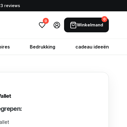
323 reviews
0
0
Winkelmand
ires
Bedrukking
cadeau ideeën
allet
begrepen:
llet