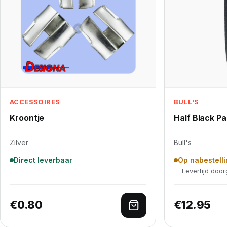
ACCESSOIRES
BULL'S
Kroontje
Half Black Pa
Zilver
Bull's
Direct leverbaar
Op nabestell
Levertijd doo
€
0.80
€
12.95
Toevoegen aan winke