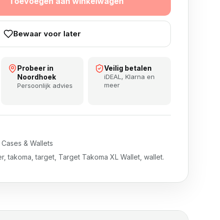
Toevoegen aan winkelwagen
Bewaar voor later
Probeer in
Veilig betalen
Noordhoek
iDEAL, Klarna en
meer
Persoonlijk advies
,
Cases & Wallets
er
,
takoma
,
target
,
Target Takoma XL Wallet
,
wallet.