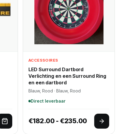
ACCESSOIRES
LED Surround Dartbord
Verlichting en een Surround Ring
en een dartbord
Blauw, Rood · Blauw, Rood
Direct leverbaar
Prijsklasse: €
€
182.00
-
€
235.00
Toevoegen aan winkelwagen
Opties selec