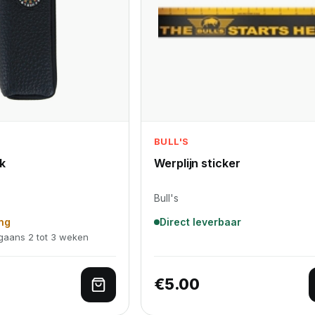
BULL'S
k
Werplijn sticker
Bull's
ing
Direct leverbaar
rgaans 2 tot 3 weken
€
5.00
lwagen
Toevoegen aan winkelwagen