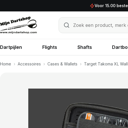
Ga naar de inhoud
Voor 15.00 best
Zoek een product, merk of sp
Zoeken
Dartpijlen
Flights
Shafts
Dartbo
Home
›
Accessoires
›
Cases & Wallets
›
Target Takoma XL Wall