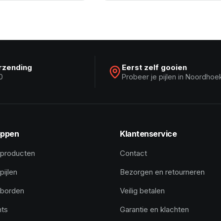
erzending
Eerst zelf gooien
0
Probeer je pijlen in Noordhoe
ppen
Klantenservice
 producten
Contact
pijlen
Bezorgen en retourneren
tborden
Veilig betalen
hts
Garantie en klachten