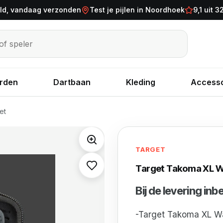
eld, vandaag verzonden
Test je pijlen in Noordhoek
9,1 uit 
eler
rden
Dartbaan
Kleding
Accesso
et
TARGET
Target Takoma XL W
Bij de levering in
-Target Takoma XL Wa