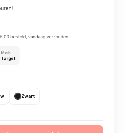
euren!
15.00 besteld, vandaag verzonden
Merk
Target
uw
Zwart
et aantal