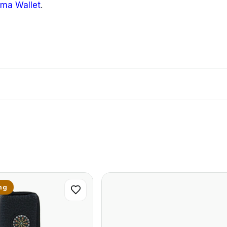
oma Wallet
.
ng