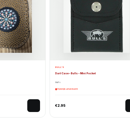
BULL'S
Dart Case – Bulls – Mini Pocket
Bull's
Tijdelijk uitverkocht
€
2.95