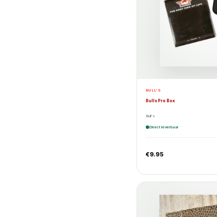
BULL'S
Bulls Pro Box
Bull's
Direct leverbaar
€
9.95