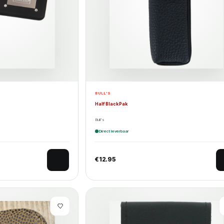
BULL'S
Half Black Pak
Bull's
Direct leverbaar
€
12.95