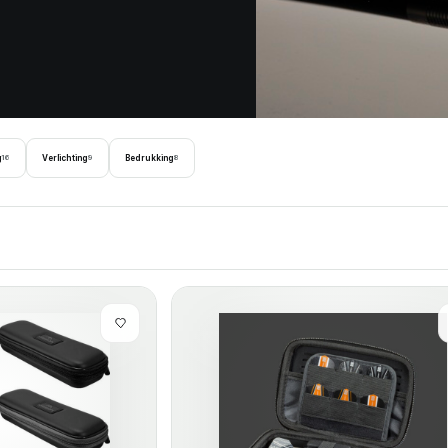
g
Verlichting
Bedrukking
16
9
8
ieuwste