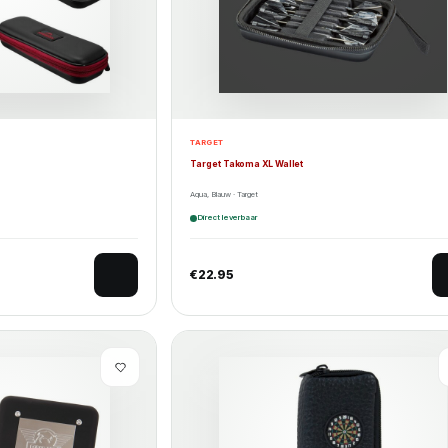
TARGET
Target Takoma XL Wallet
Aqua, Blauw · Target
Direct leverbaar
€
22.95