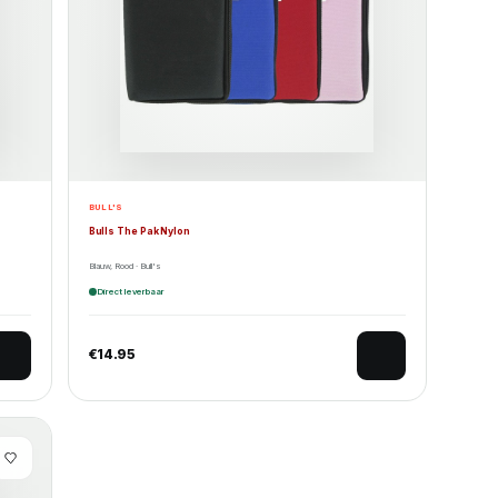
BULL'S
Bulls The Pak Nylon
Blauw, Rood · Bull's
Direct leverbaar
€
14.95