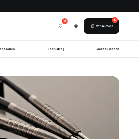
0
0
Winkelmand
cessoires
Bedrukking
cadeau ideeën