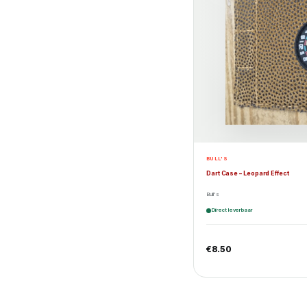
BULL'S
Dart Case – Leopard Effect
Bull's
Direct leverbaar
€
8.50