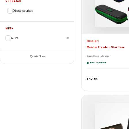
VOORRAAD
Direct leverbaar
MERK
Bull's
(3)
MISSION
Mission Freedom Slim Case
Blauw, Groen · Mission
Wis filters
Direct leverbaar
€
12.95