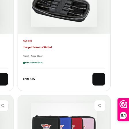
TARGET
Target Takoma Wallet
Target · Aqua, Blauw
Direct leverbaar
€
19.95
9,1