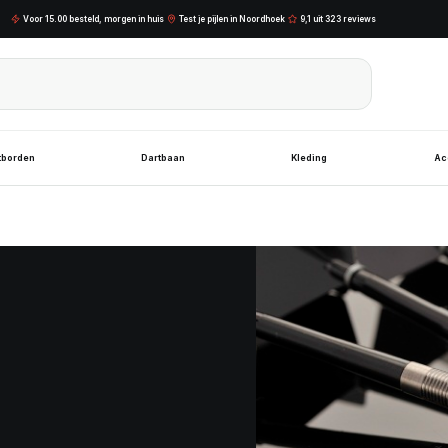
Voor 15.00 besteld, morgen in huis
Test je pijlen in Noordhoek
9,1 uit 323 reviews
tborden
Dartbaan
Kleding
Ac