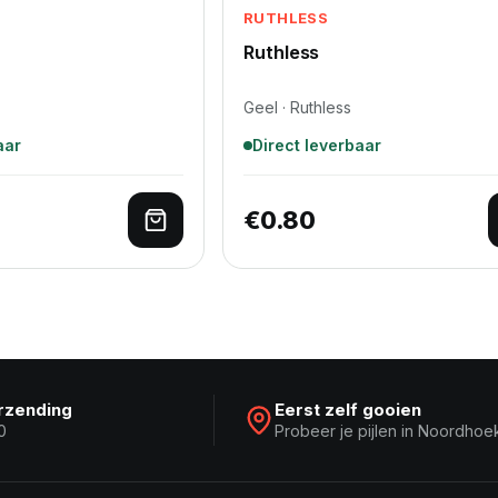
RUTHLESS
Ruthless
Geel · Ruthless
aar
Direct leverbaar
€
0.80
lwagen
Toevoegen aan winkelwagen
erzending
Eerst zelf gooien
0
Probeer je pijlen in Noordhoe