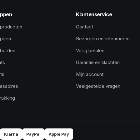
ppen
Klantenservice
 producten
Contact
pijlen
Bezorgen en retourneren
tborden
Veilig betalen
hts
Garantie en klachten
ts
Mijn account
essoires
Veelgestelde vragen
rukking
Klarna
PayPal
Apple Pay