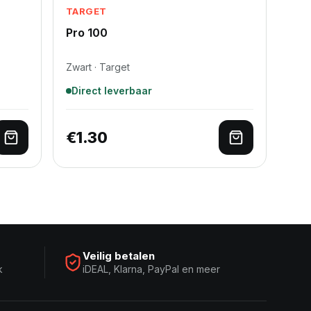
TARGET
Pro 100
Zwart · Target
Direct leverbaar
€
1.30
Toevoegen aan winkelwagen
Toevoegen a
Veilig betalen
k
iDEAL, Klarna, PayPal en meer