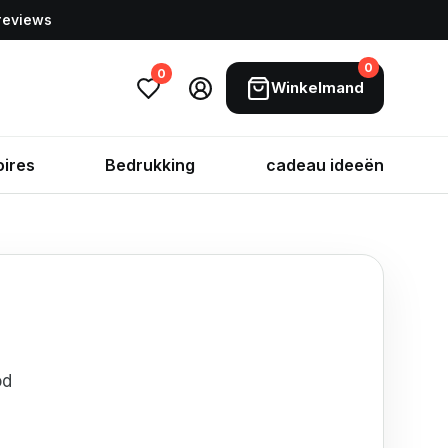
 reviews
0
0
Winkelmand
ires
Bedrukking
cadeau ideeën
od