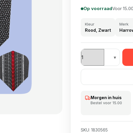
Op voorraad
Voor 15.00
Kleur
Merk
Rood, Zwart
Harro
Harrows Super grip aa
Morgen in huis
Bestel voor 15.00
SKU:
1830565