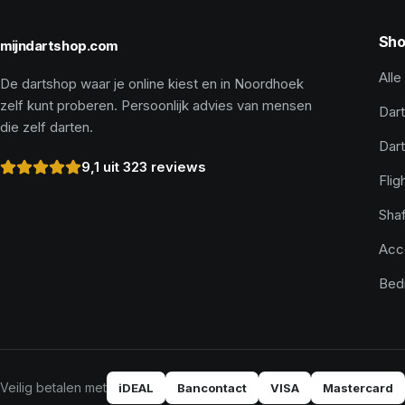
Sho
mijndartshop.com
Alle
De dartshop waar je online kiest en in Noordhoek
zelf kunt proberen. Persoonlijk advies van mensen
Dart
die zelf darten.
Dar
9,1 uit 323 reviews
Flig
Shaf
Acc
Bed
Veilig betalen met
iDEAL
Bancontact
VISA
Mastercard