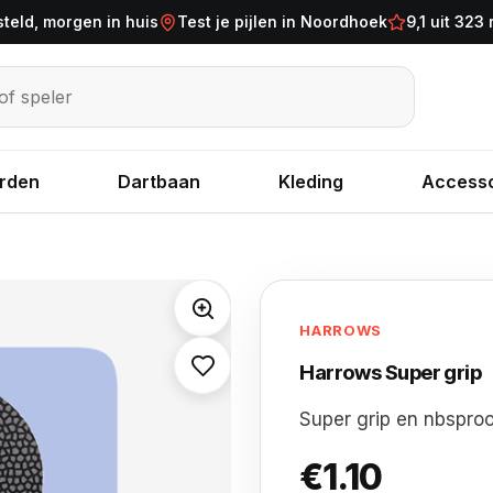
steld, morgen in huis
Test je pijlen in Noordhoek
9,1 uit 323
eler
rden
Dartbaan
Kleding
Accesso
HARROWS
Harrows Super grip
Super grip en nbspro
€
1.10