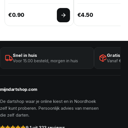
€
0.90
€
4.50
Opties selecteren
Snel in huis
Gratis ve
Voor 15.00 besteld, morgen in huis
Vanaf € 10
mijndartshop.com
De dartshop waar je online kiest en in Noordhoek
zelf kunt proberen. Persoonlijk advies van mensen
die zelf darten.
9,1 uit 323 reviews