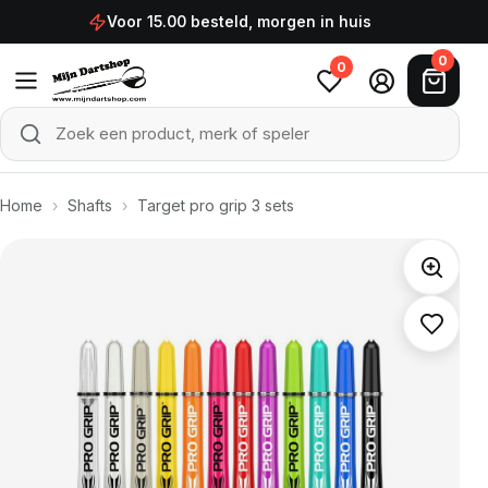
Ga naar de inhoud
Voor 15.00 besteld, morgen in huis
0
0
Zoek een product, merk of speler
Zoeken
Home
›
Shafts
›
Target pro grip 3 sets