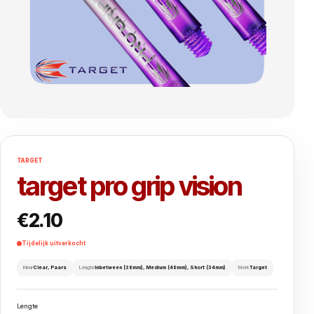
TARGET
target pro grip vision
€
2.10
Tijdelijk uitverkocht
Kleur
Clear, Paars
Lengte
Inbetween (38mm), Medium (48mm), Short (34mm)
Merk
Target
Lengte