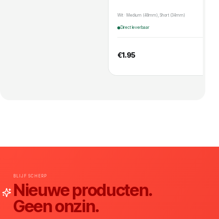
Wit · Medium (48mm), Short (34mm)
Direct leverbaar
€
1.95
BLIJF SCHERP
Nieuwe producten.
Geen onzin.