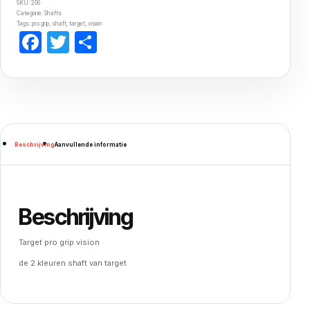
SKU:
200
Categorie:
Shafts
Tags:
pro grip
,
shaft
,
target
,
vision
Facebook
Twitter
Delen
Beschrijving
Aanvullende informatie
Beschrijving
Target pro grip vision
de 2 kleuren shaft van target