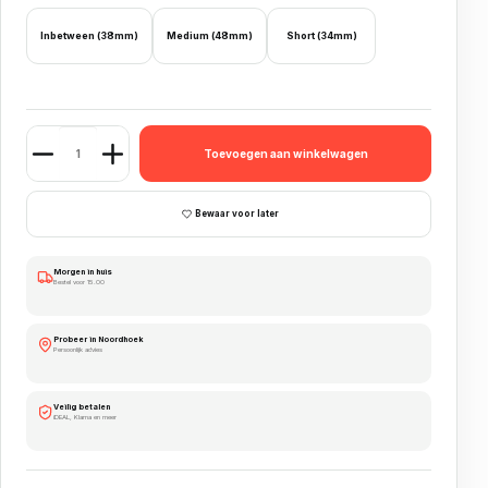
Inbetween (38mm)
Medium (48mm)
Short (34mm)
target pro grip vision aantal
Toevoegen aan winkelwagen
Bewaar voor later
Morgen in huis
Bestel voor 15.00
Probeer in Noordhoek
Persoonlijk advies
Veilig betalen
iDEAL, Klarna en meer