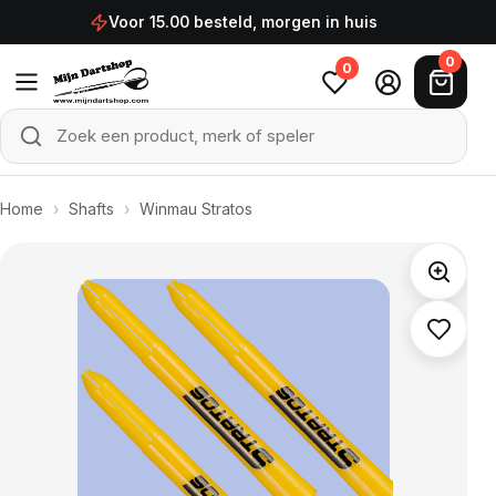
Ga naar de inhoud
Voor 15.00 besteld, morgen in huis
0
0
Zoek een product, merk of speler
Zoeken
Home
›
Shafts
›
Winmau Stratos