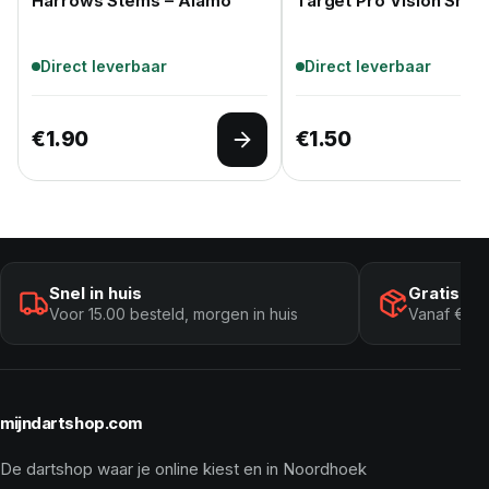
Harrows Stems – Alamo
Target Pro Vision Shaft
Direct leverbaar
Direct leverbaar
€
1.90
€
1.50
Opties selecteren
Snel in huis
Gratis ve
Voor 15.00 besteld, morgen in huis
Vanaf € 10
mijndartshop.com
De dartshop waar je online kiest en in Noordhoek