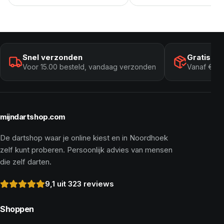
Snel verzonden
Gratis ve
Voor 15.00 besteld, vandaag verzonden
Vanaf € 10
mijndartshop.com
De dartshop waar je online kiest en in Noordhoek
zelf kunt proberen. Persoonlijk advies van mensen
die zelf darten.
9,1 uit 323 reviews
Shoppen