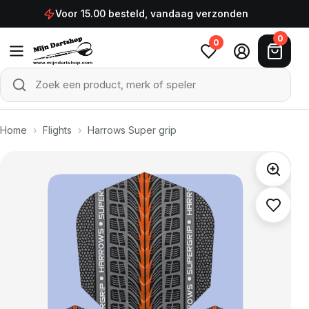
Ga naar de inhoud
Voor 15.00 besteld, vandaag verzonden
0
0
Zoek een product, merk of speler
Zoeken
Home
›
Flights
›
Harrows Super grip