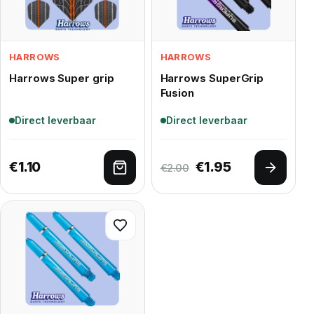
HARROWS
HARROWS
Harrows Super grip
Harrows SuperGrip
Fusion
Direct leverbaar
Direct leverbaar
Oorspronkelijke pr
Huidige prijs 
€
1.10
€
1.95
€
2.00
Toevoegen aan winkelwagen
Opties 