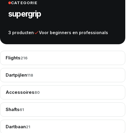
CATEGORIE
supergrip
3 producten
Voor beginners en professionals
Flights
216
Dartpijlen
118
Accessoires
80
Shafts
61
Dartbaan
21