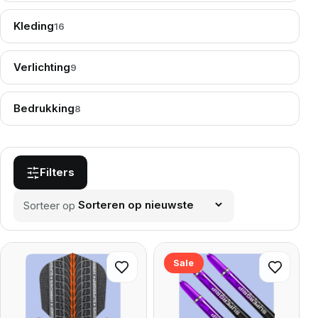
Kleding
16
Verlichting
9
Bedrukking
8
Filters
Sorteer op
Sale