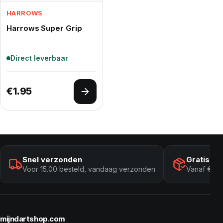
HARROWS
Harrows Super Grip
Direct leverbaar
€
1.95
Opties selecteren
Snel verzonden
Gratis ve
Voor 15.00 besteld, vandaag verzonden
Vanaf € 10
mijndartshop.com