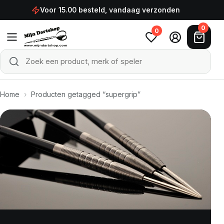
Ga naar de inhoud
Voor 15.00 besteld, vandaag verzonden
0
0
Zoek een product, merk of speler
Zoeken
Home
›
Producten getagged “supergrip”