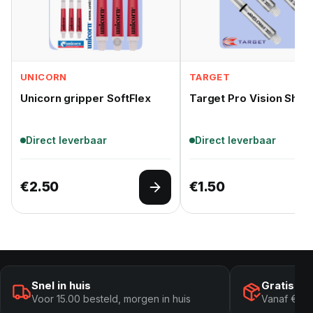
UNICORN
TARGET
Unicorn gripper SoftFlex
Target Pro Vision Shaft
Direct leverbaar
Direct leverbaar
€
2.50
€
1.50
Opties selecteren
Snel in huis
Gratis ve
Voor 15.00 besteld, morgen in huis
Vanaf € 10