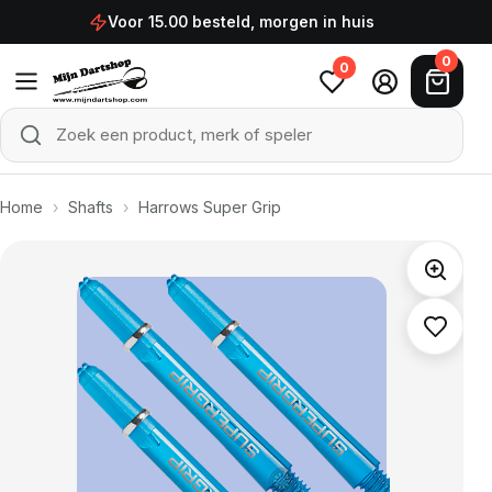
Ga naar de inhoud
Voor 15.00 besteld, morgen in huis
0
0
Zoek een product, merk of speler
Zoeken
Home
›
Shafts
›
Harrows Super Grip