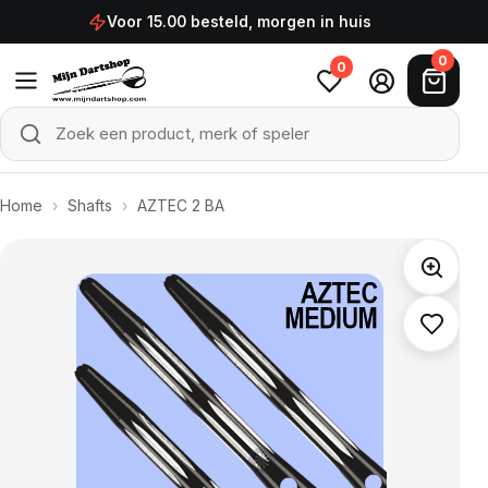
Ga naar de inhoud
Voor 15.00 besteld, morgen in huis
0
0
Zoek een product, merk of speler
Zoeken
Home
›
Shafts
›
AZTEC 2 BA