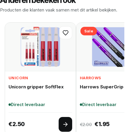
Anderen bekeken ook
Producten die klanten vaak samen met dit artikel bekijken.
Sale
UNICORN
HARROWS
Unicorn gripper SoftFlex
Harrows SuperGrip Fus
Direct leverbaar
Direct leverbaar
Oorspronkelijk
Huidige p
€
2.50
€
1.95
€
2.00
Opties selecteren